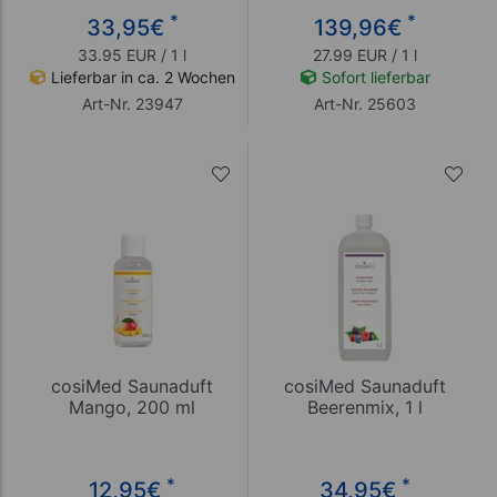
*
*
33,95
€
139,96
€
33.95 EUR / 1 l
27.99 EUR / 1 l
Lieferbar in ca. 2 Wochen
Sofort lieferbar
Art-Nr. 23947
Art-Nr. 25603
cosiMed Saunaduft
cosiMed Saunaduft
Mango, 200 ml
Beerenmix, 1 l
*
*
12,95
€
34,95
€