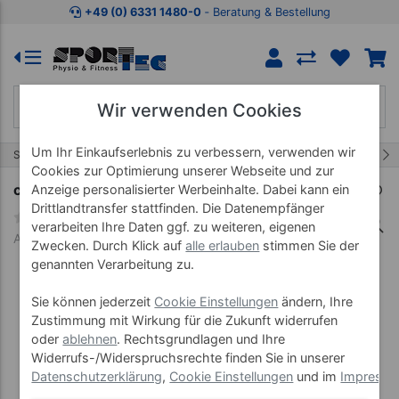
Zum Kaufbereich springen
Zur Produktbeschreibung spring
+49 (0) 6331 1480-0
‐ Beratung & Bestellung
Wir verwenden Cookies
Um Ihr Einkaufserlebnis zu verbessern, verwenden wir
264/457
Start
Therapiebedarf
Präparate
Cookies zur Optimierung unserer Webseite und zur
cosiMed Saunaduft Citro-Orange, 1 l
Anzeige personalisierter Werbeinhalte. Dabei kann ein
Drittlandtransfer stattfinden. Die Datenempfänger
verarbeiten Ihre Daten ggf. zu weiteren, eigenen
Art-Nr. 24270
Zwecken. Durch Klick auf
alle erlauben
stimmen Sie der
genannten Verarbeitung zu.
Sie können jederzeit
Cookie Einstellungen
ändern, Ihre
Zustimmung mit Wirkung für die Zukunft widerrufen
oder
ablehnen
. Rechtsgrundlagen und Ihre
Widerrufs-/Widerspruchsrechte finden Sie in unserer
Datenschutzerklärung
,
Cookie Einstellungen
und im
Impress