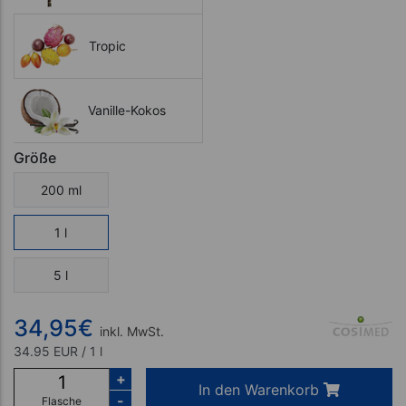
Tropic
Vanille-Kokos
Größe
200 ml
1 l
5 l
34,95
€
inkl. MwSt.
34.95 EUR / 1 l
+
In den Warenkorb
-
Flasche