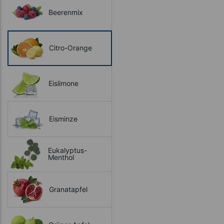
Beerenmix
Citro-Orange
Eislimone
Eisminze
Eukalyptus-
Menthol
Granatapfel