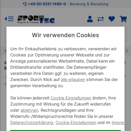
Zum Kaufbereich springen
Zur Produktbeschreibung spring
+49 (0) 6331 1480-0
‐ Beratung & Bestellung
Wir verwenden Cookies
Um Ihr Einkaufserlebnis zu verbessern, verwenden wir
14/246
Start
Präparate
Massagepräparate
Cookies zur Optimierung unserer Webseite und zur
Anzeige personalisierter Werbeinhalte. Dabei kann ein
cosiMed Natürliche Massagelotion Grapefruit-
Drittlandtransfer stattfinden. Die Datenempfänger
Ingwer mit Druckspender, 500 ml
verarbeiten Ihre Daten ggf. zu weiteren, eigenen
Zwecken. Durch Klick auf
alle erlauben
stimmen Sie der
Art-Nr. 24586
genannten Verarbeitung zu.
Sie können jederzeit
Cookie Einstellungen
ändern, Ihre
Zustimmung mit Wirkung für die Zukunft widerrufen
oder
ablehnen
. Rechtsgrundlagen und Ihre
Widerrufs-/Widerspruchsrechte finden Sie in unserer
Datenschutzerklärung
,
Cookie Einstellungen
und im
Impress