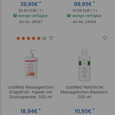
*
*
29,95
€
99,95
€
29.95 EUR / 1 l
19.99 EUR / 1 l
wenige verfügbar
wenige verfügbar
Art-Nr. 24587
Art-Nr. 24454
(2)
cosiMed Massagelotion
cosiMed Natürliche
Grapefruit- Ingwer mit
Massagelotion Klassisch,
Druckspender, 500 ml
250 ml
*
*
18,94
€
10,95
€