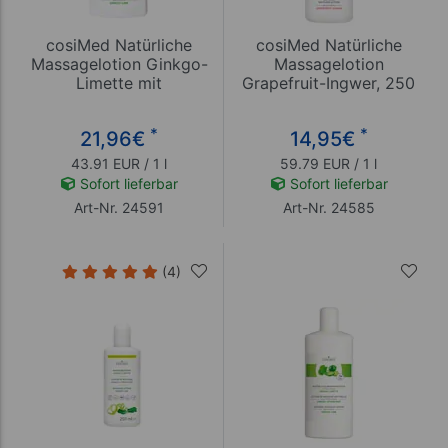
cosiMed Natürliche
cosiMed Natürliche
Massagelotion Ginkgo-
Massagelotion
Limette mit
Grapefruit-Ingwer, 250
Druckspender, 500 ml
ml
*
*
21,96
€
14,95
€
43.91 EUR / 1 l
59.79 EUR / 1 l
Sofort lieferbar
Sofort lieferbar
Art-Nr. 24591
Art-Nr. 24585
(4)