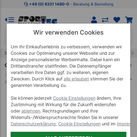
Zum Kaufbereich springen
Zur Produktbeschreibung spring
+49 (0) 6331 1480-0
‐ Beratung & Bestellung
Wir verwenden Cookies
Um Ihr Einkaufserlebnis zu verbessern, verwenden wir
2/16
Cookies zur Optimierung unserer Webseite und zur
Start
Bälle
Hüpftiere und -bälle
Anzeige personalisierter Werbeinhalte. Dabei kann ein
Cavallo Rody Max
Drittlandtransfer stattfinden. Die Datenempfänger
verarbeiten Ihre Daten ggf. zu weiteren, eigenen
Zwecken. Durch Klick auf
alle erlauben
stimmen Sie der
Art-Nr. 02023--19
genannten Verarbeitung zu.
Sie können jederzeit
Cookie Einstellungen
ändern, Ihre
Zustimmung mit Wirkung für die Zukunft widerrufen
oder
ablehnen
. Rechtsgrundlagen und Ihre
Widerrufs-/Widerspruchsrechte finden Sie in unserer
Datenschutzerklärung
,
Cookie Einstellungen
und im
Impress