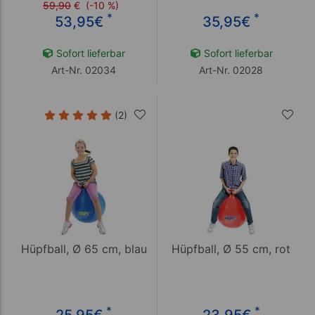
59,90
€
(-10 %)
*
*
53,95
€
35,95
€
Sofort lieferbar
Sofort lieferbar
Art-Nr. 02034
Art-Nr. 02028
(2)
Hüpfball, Ø 65 cm, blau
Hüpfball, Ø 55 cm, rot
*
*
25,95
€
23,95
€