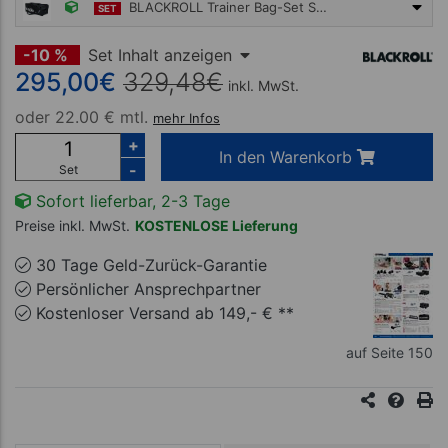
BLACKROLL Trainer Bag-Set Standard, 11-tlg.
SET
295,00 €
-10 %
Set Inhalt anzeigen
295,00
€
329,48
€
inkl. MwSt.
oder
22.00 € mtl.
mehr Infos
+
In den Warenkorb
-
Set
Sofort lieferbar, 2-3 Tage
Preise inkl. MwSt.
KOSTENLOSE Lieferung
30 Tage Geld-Zurück-Garantie
Persönlicher Ansprechpartner
Kostenloser Versand ab 149,- € **
auf Seite 150