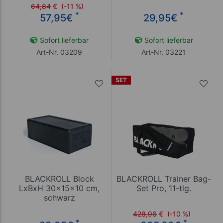
64,84
€
(-11 %)
ø 8 cm
*
*
57,95
€
29,95
€
Sofort lieferbar
Sofort lieferbar
Art-Nr. 03209
Art-Nr. 03221
SET
BLACKROLL Block
BLACKROLL Trainer Bag-
LxBxH 30x15x10 cm,
Set Pro, 11-tlg.
schwarz
428,96
€
(-10 %)
*
*