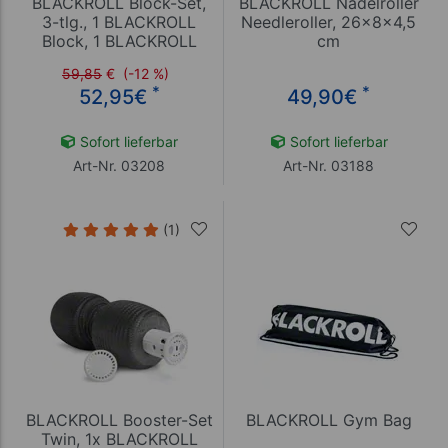
BLACKROLL Block-Set,
BLACKROLL Nadelroller
3-tlg., 1 BLACKROLL
Needleroller, 26x8x4,5
Block, 1 BLACKROLL
cm
Mini, 1 BLACKROLL Ball ø
59,85
€
(-12 %)
8 cm
*
*
52,95
€
49,90
€
Sofort lieferbar
Sofort lieferbar
Art-Nr. 03208
Art-Nr. 03188
(1)
BLACKROLL Booster-Set
BLACKROLL Gym Bag
Twin, 1x BLACKROLL