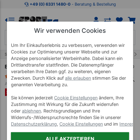
Zum Kaufbereich springen
Zur Produktbeschreibung spring
+49 (0) 6331 1480-0
‐ Beratung & Bestellung
Wir verwenden Cookies
Um Ihr Einkaufserlebnis zu verbessern, verwenden wir
Cookies zur Optimierung unserer Webseite und zur
67/86
Start
Marken
BLACKROLL
Anzeige personalisierter Werbeinhalte. Dabei kann ein
Drittlandtransfer stattfinden. Die Datenempfänger
BLACKROLL Trainer Bag-Set Standard, 11-tlg.
verarbeiten Ihre Daten ggf. zu weiteren, eigenen
1 Bewertung
Zwecken. Durch Klick auf
alle erlauben
stimmen Sie der
Art-Nr. 03223
genannten Verarbeitung zu.
SET %
Sie können jederzeit
Cookie Einstellungen
ändern, Ihre
Zustimmung mit Wirkung für die Zukunft widerrufen
oder
ablehnen
. Rechtsgrundlagen und Ihre
Widerrufs-/Widerspruchsrechte finden Sie in unserer
Datenschutzerklärung
,
Cookie Einstellungen
und im
Impress
ALLE AKZEPTIEREN