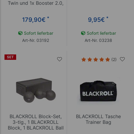
Twin und 1x Booster 2.0,
1x Micro-USB Kabel, 1x
Booklet und
*
*
179,90
€
9,95
€
Übungskarte
Sofort lieferbar
Sofort lieferbar
Art-Nr. 03192
Art-Nr. 03238
SET
(2)
BLACKROLL Block-Set,
BLACKROLL Tasche
3-tlg., 1 BLACKROLL
Trainer Bag
Block, 1 BLACKROLL Ball
DUO, 1 BLACKROLL Ball