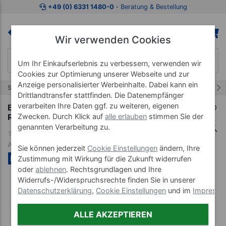
Zum Kaufbereich springen
Zur Produktbeschreibung spring
+49 (0) 6331 1480-0
‐ Beratung & Bestellung
Wir verwenden Cookies
Um Ihr Einkaufserlebnis zu verbessern, verwenden wir
Cookies zur Optimierung unserer Webseite und zur
Anzeige personalisierter Werbeinhalte. Dabei kann ein
1/25
Start
Lagerungsmaterial
Kopfkissen
Drittlandtransfer stattfinden. Die Datenempfänger
verarbeiten Ihre Daten ggf. zu weiteren, eigenen
BLACKROLL Pillowcase Active, Kissenbezug für
Recovery Pillow
Zwecken. Durch Klick auf
alle erlauben
stimmen Sie der
genannten Verarbeitung zu.
Art-Nr. 21598--20
Sie können jederzeit
Cookie Einstellungen
ändern, Ihre
NEU
Zustimmung mit Wirkung für die Zukunft widerrufen
oder
ablehnen
. Rechtsgrundlagen und Ihre
Widerrufs-/Widerspruchsrechte finden Sie in unserer
Datenschutzerklärung
,
Cookie Einstellungen
und im
Impress
ALLE AKZEPTIEREN