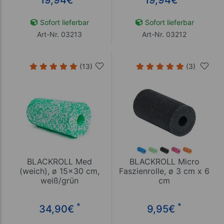
19,94
€
19,94
€
Sofort lieferbar
Sofort lieferbar
Art-Nr. 03213
Art-Nr. 03212
(13)
(3)
BLACKROLL Med
BLACKROLL Micro
(weich), ø 15x30 cm,
Faszienrolle, ø 3 cm x 6
weiß/grün
cm
*
*
34,90
€
9,95
€