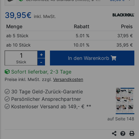
39,95
€
inkl. MwSt.
Menge
Rabatt
Preis
ab 5 Stück
5.01 %
37,95
€
ab 10 Stück
10.01 %
35,95
€
+
In den Warenkorb
-
Stück
Sofort lieferbar, 2-3 Tage
Preise inkl. MwSt.
zzgl.
Versandkosten
30 Tage Geld-Zurück-Garantie
Persönlicher Ansprechpartner
Kostenloser Versand ab 149,- € **
auf Seite 148