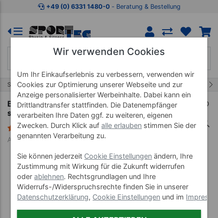
Zum Kaufbereich springen
Zur Produktbeschreibung spring
+49 (0) 6331 1480-0
‐ Beratung & Bestellung
Wir verwenden Cookies
Um Ihr Einkaufserlebnis zu verbessern, verwenden wir
Cookies zur Optimierung unserer Webseite und zur
38/86
Start
Marken
BLACKROLL
Anzeige personalisierter Werbeinhalte. Dabei kann ein
BLACKROLL 45 Standard (mittel), ø 15x45 cm,
Drittlandtransfer stattfinden. Die Datenempfänger
schwarz
verarbeiten Ihre Daten ggf. zu weiteren, eigenen
Zwecken. Durch Klick auf
alle erlauben
stimmen Sie der
5 Bewertungen
genannten Verarbeitung zu.
Art-Nr. 03226
Sie können jederzeit
Cookie Einstellungen
ändern, Ihre
Zustimmung mit Wirkung für die Zukunft widerrufen
oder
ablehnen
. Rechtsgrundlagen und Ihre
Widerrufs-/Widerspruchsrechte finden Sie in unserer
Datenschutzerklärung
,
Cookie Einstellungen
und im
Impress