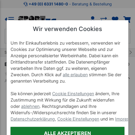
Zum Kaufbereich springen
Zur Produktbeschreibung spring
+49 (0) 6331 1480-0
‐ Beratung & Bestellung
Wir verwenden Cookies
Um Ihr Einkaufserlebnis zu verbessern, verwenden wir
Cookies zur Optimierung unserer Webseite und zur
23/35
Start
Wellnessprodukte
Blutdruck
Anzeige personalisierter Werbeinhalte. Dabei kann ein
Drittlandtransfer stattfinden. Die Datenempfänger
BEURER Fingerpulsoximeter PO 30
verarbeiten Ihre Daten ggf. zu weiteren, eigenen
Zwecken. Durch Klick auf
alle erlauben
stimmen Sie der
Art-Nr. 27008
genannten Verarbeitung zu.
Sie können jederzeit
Cookie Einstellungen
ändern, Ihre
Zustimmung mit Wirkung für die Zukunft widerrufen
oder
ablehnen
. Rechtsgrundlagen und Ihre
Widerrufs-/Widerspruchsrechte finden Sie in unserer
Datenschutzerklärung
,
Cookie Einstellungen
und im
Impress
ALLE AKZEPTIEREN