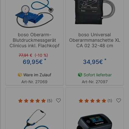
boso Oberarm-
boso Universal
Blutdruckmessgerät
Oberarmmanschette XL
Clinicus inkl. Flachkopf
CA 02 32-48 cm
Stethoskop Plano
77,91
€
(-10 %)
*
*
69,95
€
34,95
€
Ware im Zulauf
Sofort lieferbar
Art-Nr. 27069
Art-Nr. 27097
(5)
(1)