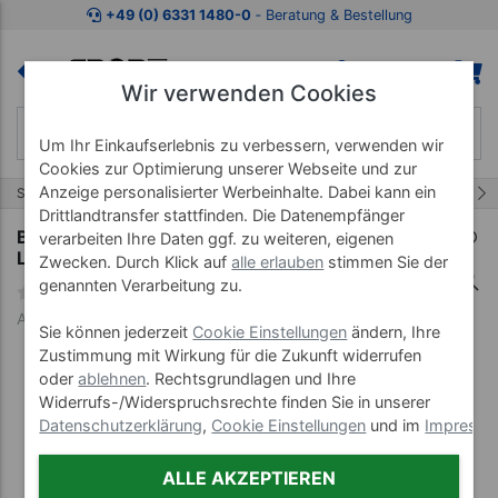
Zum Kaufbereich springen
Zur Produktbeschreibung spring
+49 (0) 6331 1480-0
‐ Beratung & Bestellung
Wir verwenden Cookies
Um Ihr Einkaufserlebnis zu verbessern, verwenden wir
Cookies zur Optimierung unserer Webseite und zur
Anzeige personalisierter Werbeinhalte. Dabei kann ein
16/20
Start
Bandagen & Tapes
Bauerfeind Bandagen
Drittlandtransfer stattfinden. Die Datenempfänger
Bauerfeind Sports Run Performance Sport- und
verarbeiten Ihre Daten ggf. zu weiteren, eigenen
Laufsocken Low Cut women
Zwecken. Durch Klick auf
alle erlauben
stimmen Sie der
genannten Verarbeitung zu.
Art-Nr. 20123-M-05
Sie können jederzeit
Cookie Einstellungen
ändern, Ihre
Zustimmung mit Wirkung für die Zukunft widerrufen
oder
ablehnen
. Rechtsgrundlagen und Ihre
Widerrufs-/Widerspruchsrechte finden Sie in unserer
Datenschutzerklärung
,
Cookie Einstellungen
und im
Impress
ALLE AKZEPTIEREN