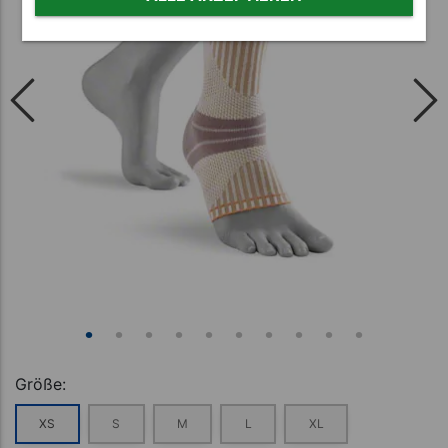
Größe:
XS
S
M
L
XL