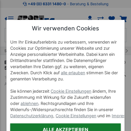
Zum Kaufbereich springen
Zur Produktbeschreibung spring
+49 (0) 6331 1480-0
‐ Beratung & Bestellung
Wir verwenden Cookies
Um Ihr Einkaufserlebnis zu verbessern, verwenden wir
Cookies zur Optimierung unserer Webseite und zur
551/1128
Start
Neuheiten
Anzeige personalisierter Werbeinhalte. Dabei kann ein
Drittlandtransfer stattfinden. Die Datenempfänger
Bauerfeind Sports Outdoor
verarbeiten Ihre Daten ggf. zu weiteren, eigenen
Sprunggelenkbandage
Zwecken. Durch Klick auf
alle erlauben
stimmen Sie der
genannten Verarbeitung zu.
Art-Nr. 20111-XS-19
Sie können jederzeit
Cookie Einstellungen
ändern, Ihre
Zustimmung mit Wirkung für die Zukunft widerrufen
oder
ablehnen
. Rechtsgrundlagen und Ihre
Widerrufs-/Widerspruchsrechte finden Sie in unserer
Datenschutzerklärung
,
Cookie Einstellungen
und im
Impress
ALLE AKZEPTIEREN