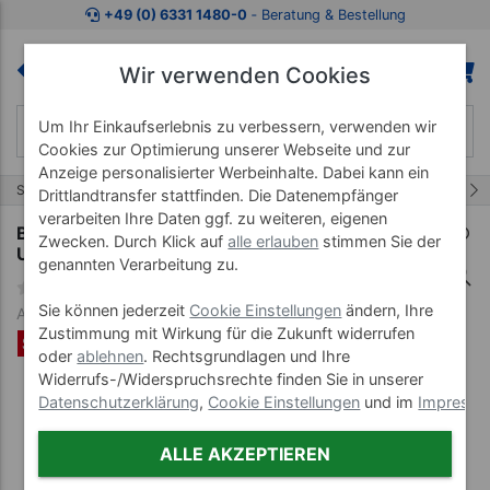
Zum Kaufbereich springen
Zur Produktbeschreibung spring
+49 (0) 6331 1480-0
‐ Beratung & Bestellung
Wir verwenden Cookies
Um Ihr Einkaufserlebnis zu verbessern, verwenden wir
Cookies zur Optimierung unserer Webseite und zur
Anzeige personalisierter Werbeinhalte. Dabei kann ein
3/28
Start
Bällezubehör
Ballpumpen
Drittlandtransfer stattfinden. Die Datenempfänger
verarbeiten Ihre Daten ggf. zu weiteren, eigenen
Ballkompressor PM500, 220-240 V, 2 Bar, inkl.
Zwecken. Durch Klick auf
alle erlauben
stimmen Sie der
Universal Ventil-Set, 5-tlg.
genannten Verarbeitung zu.
Sie können jederzeit
Cookie Einstellungen
ändern, Ihre
Art-Nr. 09413
Zustimmung mit Wirkung für die Zukunft widerrufen
SET %
oder
ablehnen
. Rechtsgrundlagen und Ihre
Widerrufs-/Widerspruchsrechte finden Sie in unserer
Datenschutzerklärung
,
Cookie Einstellungen
und im
Impress
ALLE AKZEPTIEREN