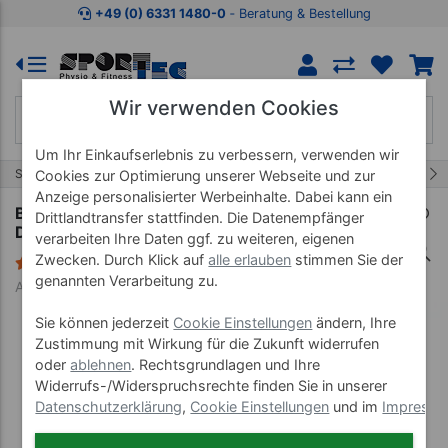
Zum Kaufbereich springen
Zur Produktbeschreibung spring
+49 (0) 6331 1480-0
‐ Beratung & Bestellung
Wir verwenden Cookies
Um Ihr Einkaufserlebnis zu verbessern, verwenden wir
153/457
Start
Therapiebedarf
Präparate
Cookies zur Optimierung unserer Webseite und zur
Anzeige personalisierter Werbeinhalte. Dabei kann ein
Bacillol 30 Sensitive Foam Flächen-
Drittlandtransfer stattfinden. Die Datenempfänger
Desinfektionsmittel, 5 l
verarbeiten Ihre Daten ggf. zu weiteren, eigenen
Zwecken. Durch Klick auf
alle erlauben
stimmen Sie der
1 Bewertung
genannten Verarbeitung zu.
Art-Nr. 24135
Sie können jederzeit
Cookie Einstellungen
ändern, Ihre
Zustimmung mit Wirkung für die Zukunft widerrufen
oder
ablehnen
. Rechtsgrundlagen und Ihre
Widerrufs-/Widerspruchsrechte finden Sie in unserer
Datenschutzerklärung
,
Cookie Einstellungen
und im
Impress