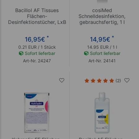
Bacillol AF Tissues
cosiMed
Flächen-
Schnelldesinfektion,
Desinfektionstücher, LxB
gebrauchsfertig, 1 l
20x18 cm, 80 Stück
*
*
16,95
€
14,95
€
0.21 EUR / 1 Stück
14.95 EUR / 1 l
Sofort lieferbar
Sofort lieferbar
Art-Nr. 24247
Art-Nr. 24141
(2)