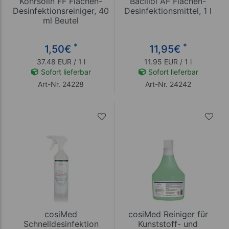
Kohrsolin FF Flächen-
Bacillol AF Flächen-
Desinfektionsreiniger, 40
Desinfektionsmittel, 1 l
ml Beutel
*
*
1,50
€
11,95
€
37.48 EUR / 1 l
11.95 EUR / 1 l
Sofort lieferbar
Sofort lieferbar
Art-Nr. 24228
Art-Nr. 24242
cosiMed
cosiMed Reiniger für
Schnelldesinfektion
Kunststoff- und