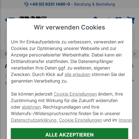
Zum Kaufbereich springen
Zur Produktbeschreibung spring
+49 (0) 6331 1480-0
‐ Beratung & Bestellung
Wir verwenden Cookies
Um Ihr Einkaufserlebnis zu verbessern, verwenden wir
Cookies zur Optimierung unserer Webseite und zur
48/68
Start
Matten
Gymnastikmatten
Anzeige personalisierter Werbeinhalte. Dabei kann ein
Drittlandtransfer stattfinden. Die Datenempfänger
AIREX Balance-Pad Mini Duo
verarbeiten Ihre Daten ggf. zu weiteren, eigenen
Zwecken. Durch Klick auf
alle erlauben
stimmen Sie der
genannten Verarbeitung zu.
Art-Nr. 03000--50
Sie können jederzeit
Cookie Einstellungen
ändern, Ihre
Zustimmung mit Wirkung für die Zukunft widerrufen
oder
ablehnen
. Rechtsgrundlagen und Ihre
Widerrufs-/Widerspruchsrechte finden Sie in unserer
Datenschutzerklärung
,
Cookie Einstellungen
und im
Impress
ALLE AKZEPTIEREN