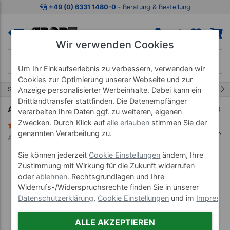
Zum Kaufbereich springen
Zur Produktbeschreibung spring
+49 (0) 6331 1480-0
‐ Beratung & Bestellung
Wir verwenden Cookies
Um Ihr Einkaufserlebnis zu verbessern, verwenden wir
Cookies zur Optimierung unserer Webseite und zur
7/49
Start
Balanceartikel
Balance Pads
Anzeige personalisierter Werbeinhalte. Dabei kann ein
Drittlandtransfer stattfinden. Die Datenempfänger
AIREX Balance-pad Cloud
verarbeiten Ihre Daten ggf. zu weiteren, eigenen
Zwecken. Durch Klick auf
alle erlauben
stimmen Sie der
3 Bewertungen
genannten Verarbeitung zu.
Art-Nr. 03052--02
Sie können jederzeit
Cookie Einstellungen
ändern, Ihre
Zustimmung mit Wirkung für die Zukunft widerrufen
oder
ablehnen
. Rechtsgrundlagen und Ihre
Widerrufs-/Widerspruchsrechte finden Sie in unserer
Datenschutzerklärung
,
Cookie Einstellungen
und im
Impress
ALLE AKZEPTIEREN