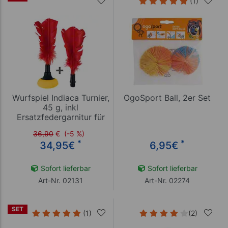
(1)
Wurfspiel Indiaca Turnier,
OgoSport Ball, 2er Set
45 g, inkl
Ersatzfedergarnitur für
Indiaca
36,90
€
(-5 %)
*
*
34,95
€
6,95
€
Sofort lieferbar
Sofort lieferbar
Art-Nr. 02131
Art-Nr. 02274
SET
(1)
(2)