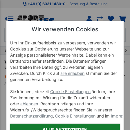
Zum Kaufbereich springen
Zur Produktbeschreibung spring
+49 (0) 6331 1480-0
‐ Beratung & Bestellung
Wir verwenden Cookies
Um Ihr Einkaufserlebnis zu verbessern, verwenden wir
Cookies zur Optimierung unserer Webseite und zur
33/43
Start
Fit und Fun
Schaumstoffartikel
Anzeige personalisierter Werbeinhalte. Dabei kann ein
Drittlandtransfer stattfinden. Die Datenempfänger
VOLLEY Schaumstoff-Wurfscheibe Soft Saucer
unbeschichtet, Ø 25 cm
verarbeiten Ihre Daten ggf. zu weiteren, eigenen
Zwecken. Durch Klick auf
alle erlauben
stimmen Sie der
12 Bewertungen
genannten Verarbeitung zu.
Art-Nr. 01251--01
Sie können jederzeit
Cookie Einstellungen
ändern, Ihre
Zustimmung mit Wirkung für die Zukunft widerrufen
oder
ablehnen
. Rechtsgrundlagen und Ihre
Widerrufs-/Widerspruchsrechte finden Sie in unserer
Datenschutzerklärung
,
Cookie Einstellungen
und im
Impress
ALLE AKZEPTIEREN