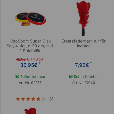
OgoSport Super Disk
Ersatzfedergarnitur für
Set, 4-tlg., ø 30 cm, inkl.
Indiaca
2 Spielbälle
42,90
€
(-16 %)
*
*
35,95
€
7,95
€
Sofort lieferbar
Sofort lieferbar
Art-Nr. 02275
Art-Nr. 02140
(1)