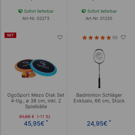
Sofort lieferbar
Sofort lieferbar
Art-Nr. 02273
Art-Nr. 01220
SET
(1)
OgoSport Mezo Disk Set
Badminton Schläger
4-tlg., ø 38 cm, inkl. 2
Exklusiv, 66 cm, Stück
Spielbälle
51,90
€
(-11 %)
*
*
45,95
€
24,95
€