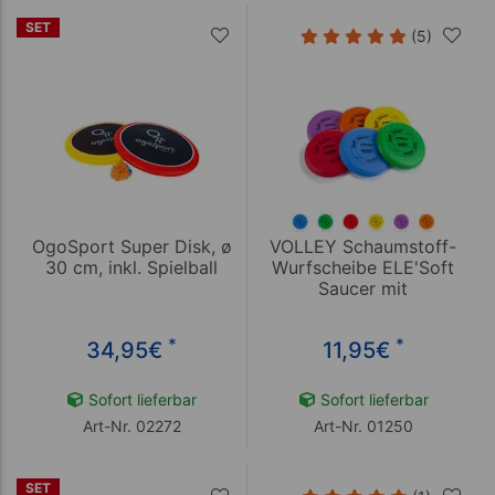
SET
(5)
OgoSport Super Disk, ø
VOLLEY Schaumstoff-
30 cm, inkl. Spielball
Wurfscheibe ELE'Soft
Saucer mit
Elefantenhaut, Ø 25 cm
*
*
34,95
€
11,95
€
Sofort lieferbar
Sofort lieferbar
Art-Nr. 02272
Art-Nr. 01250
SET