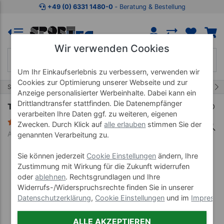
Zum Kaufbereich springen
Zur Produktbeschreibung spring
+49 (0) 6331 1480-0
‐ Beratung & Bestellung
Wir verwenden Cookies
Um Ihr Einkaufserlebnis zu verbessern, verwenden wir
Cookies zur Optimierung unserer Webseite und zur
19/24
Start
Trampolin
Anzeige personalisierter Werbeinhalte. Dabei kann ein
Drittlandtransfer stattfinden. Die Datenempfänger
Trimilin Trampolin Randbezug, ø 102 cm
verarbeiten Ihre Daten ggf. zu weiteren, eigenen
19 Bewertungen
Zwecken. Durch Klick auf
alle erlauben
stimmen Sie der
Art-Nr. 22915--01
genannten Verarbeitung zu.
Sie können jederzeit
Cookie Einstellungen
ändern, Ihre
Zustimmung mit Wirkung für die Zukunft widerrufen
oder
ablehnen
. Rechtsgrundlagen und Ihre
Widerrufs-/Widerspruchsrechte finden Sie in unserer
Datenschutzerklärung
,
Cookie Einstellungen
und im
Impress
ALLE AKZEPTIEREN