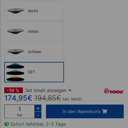
leicht
mittel
schwer
SET
-10 %
Set Inhalt anzeigen
174,95
€
194,85
€
inkl. MwSt.
+
In den Warenkorb
-
Set
Sofort lieferbar, 2-3 Tage