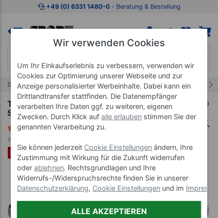
Zum Kaufbereich springen
Zur Produktbeschreibung spring
+49 (0) 6331 1480-0
‐ Beratung & Bestellung
Wir verwenden Cookies
Um Ihr Einkaufserlebnis zu verbessern, verwenden wir
Cookies zur Optimierung unserer Webseite und zur
67/115
Start
Balanceartikel
Balance & Therapie
Anzeige personalisierter Werbeinhalte. Dabei kann ein
Drittlandtransfer stattfinden. Die Datenempfänger
Togu Balance Board 3er-Set, 3
verarbeiten Ihre Daten ggf. zu weiteren, eigenen
Schwierigkeitsstufen
Zwecken. Durch Klick auf
alle erlauben
stimmen Sie der
genannten Verarbeitung zu.
3 Bewertungen
Art-Nr. 03323
Sie können jederzeit
Cookie Einstellungen
ändern, Ihre
SET %
Zustimmung mit Wirkung für die Zukunft widerrufen
oder
ablehnen
. Rechtsgrundlagen und Ihre
Widerrufs-/Widerspruchsrechte finden Sie in unserer
Datenschutzerklärung
,
Cookie Einstellungen
und im
Impress
ALLE AKZEPTIEREN