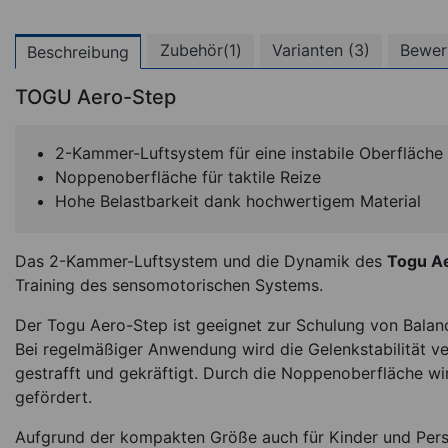
Zubehör(1)
Varianten (3)
Bewer
Beschreibung
TOGU Aero-Step
(
2-Kammer-Luftsystem für eine instabile Oberfläche
Noppenoberfläche für taktile Reize
Hohe Belastbarkeit dank hochwertigem Material
Das 2-Kammer-Luftsystem und die Dynamik des
Togu A
Training des sensomotorischen Systems.
TOGU Aero-Step
Der Togu Aero-Step ist geeignet zur Schulung von Balanc
Bei regelmäßiger Anwendung wird die Gelenkstabilität ver
gestrafft und gekräftigt. Durch die Noppenoberfläche wi
*
gefördert.
149,95
€
Aufgrund der kompakten Größe auch für Kinder und Pers