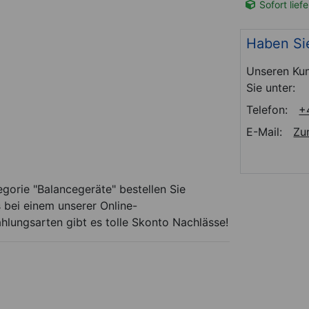
t-Nr. 03269
Sofort lieferbar
Art-Nr. 03267
Sofort lief
Haben Si
Unseren Kun
Sie unter:
Telefon:
+
E-Mail:
Zu
gorie "Balancegeräte" bestellen Sie
 bei einem unserer Online-
ahlungsarten gibt es tolle Skonto Nachlässe!