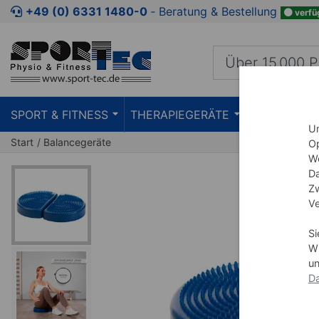
Zum Kaufbereich springen
Zur Produktbeschreibung spring
+49 (0) 6331 1480-0
‐ Beratung & Bestellung
verfü
SPORT & FITNESS
THERAPIEGERÄTE
PRAXISEIN
Um
Start
Balancegeräte
Op
We
Da
Zw
Ve
Si
Wi
un
Da