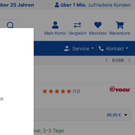
über 25 Jahren
über 1 Mio.
zufriedene Kunden
Mein Konto
Vergleich
Merkliste
Warenkorb
SALE %
Service
Kontakt
61/68
ro-Step
--01
(12)
it
GU Aero-Step
99,95 €
Sofort lieferbar, 2-3 Tage