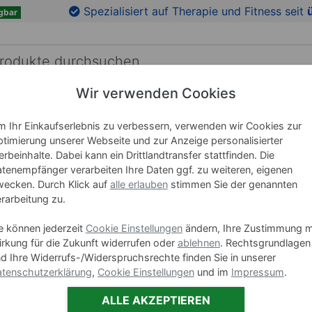
en
Zu den Produktbildern springen
Spezialisiert auf Therapie und Fitness seit
gbar
Wir verwenden Cookies
RICHTUNG
LEHRMITTEL
WELLNESS
MARKEN
 Ihr Einkaufserlebnis zu verbessern, verwenden wir Cookies zur
timierung unserer Webseite und zur Anzeige personalisierter
rbeinhalte. Dabei kann ein Drittlandtransfer stattfinden. Die
TOGU Ae
tenempfänger verarbeiten Ihre Daten ggf. zu weiteren, eigenen
ecken. Durch Klick auf
alle erlauben
stimmen Sie der genannten
rarbeitung zu.
Art-Nr. 03265
e können jederzeit
Cookie Einstellungen
ändern, Ihre Zustimmung m
Varianten
rkung für die Zukunft widerrufen oder
ablehnen
. Rechtsgrundlagen
d Ihre Widerrufs-/Widerspruchsrechte finden Sie in unserer
TO
tenschutzerklärung
,
Cookie Einstellungen
und im
Impressum
.
ALLE AKZEPTIEREN
Farbe:
Blau,