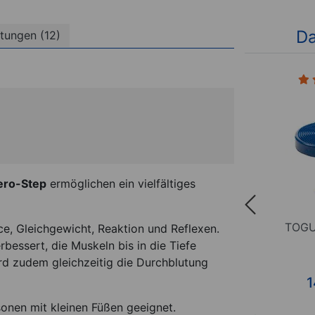
Da
tungen (12)
2)
(3)
ero-Step
ermöglichen ein vielfältiges
 Pro
TOGU Aero-Step XL
TOGU
e, Gleichgewicht, Reaktion und Reflexen.
Functional
bessert, die Muskeln bis in die Tiefe
rd zudem gleichzeitig die Durchblutung
*
149,95
€
1
onen mit kleinen Füßen geeignet.