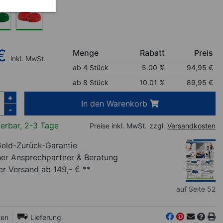
€
Menge
Rabatt
Preis
inkl. MwSt.
ab 4 Stück
5.00 %
94,95
€
ab 8 Stück
10.01 %
89,95
€
+
In den Warenkorb
-
ferbar, 2-3 Tage
Preise inkl. MwSt.
zzgl.
Versandkosten
eld-Zurück-Garantie
her Ansprechpartner
& Beratung
r Versand ab 149,- € **
auf Seite 52
ten
Lieferung