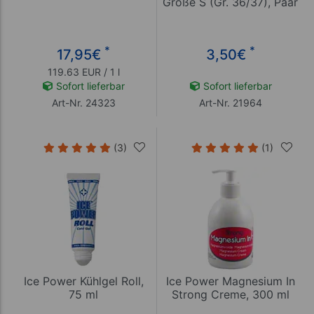
Größe S (Gr. 36/37), Paar
*
*
17,95
€
3,50
€
119.63 EUR / 1 l
Sofort lieferbar
Sofort lieferbar
Art-Nr. 24323
Art-Nr. 21964
(3)
(1)
Ice Power Kühlgel Roll,
Ice Power Magnesium In
75 ml
Strong Creme, 300 ml