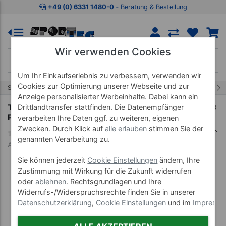
Zum Kaufbereich springen
Zur Produktbeschreibung spring
+49 (0) 6331 1480-0
‐ Beratung & Bestellung
Wir verwenden Cookies
Um Ihr Einkaufserlebnis zu verbessern, verwenden wir
Cookies zur Optimierung unserer Webseite und zur
12/20
Start
Kalt-Warm Kompressen
Wärmepflaster
Anzeige personalisierter Werbeinhalte. Dabei kann ein
Thermopad Fußwärmer Größe L (Gr. 40-42),
Drittlandtransfer stattfinden. Die Datenempfänger
Paar
verarbeiten Ihre Daten ggf. zu weiteren, eigenen
Zwecken. Durch Klick auf
alle erlauben
stimmen Sie der
genannten Verarbeitung zu.
Art-Nr. 21965
Sie können jederzeit
Cookie Einstellungen
ändern, Ihre
Zustimmung mit Wirkung für die Zukunft widerrufen
oder
ablehnen
. Rechtsgrundlagen und Ihre
Widerrufs-/Widerspruchsrechte finden Sie in unserer
Datenschutzerklärung
,
Cookie Einstellungen
und im
Impress