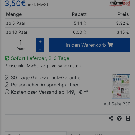
3,50
€
inkl. MwSt.
Menge
Rabatt
Preis
ab 5 Paar
5.14 %
3,32
€
ab 10 Paar
10.00 %
3,15
€
+
In den Warenkorb
-
Paar
Sofort lieferbar, 2-3 Tage
Preise inkl. MwSt.
zzgl.
Versandkosten
30 Tage Geld-Zurück-Garantie
Persönlicher Ansprechpartner
Kostenloser Versand ab 149,- € **
auf Seite 230