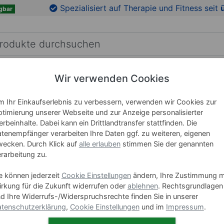
en
Zu den Produktbildern springen
Spezialisiert auf Therapie und Fitness seit
gbar
Wir verwenden Cookies
RICHTUNG
LEHRMITTEL
WELLNESS
MARKEN
 Ihr Einkaufserlebnis zu verbessern, verwenden wir Cookies zur
timierung unserer Webseite und zur Anzeige personalisierter
Thera-Ban
rbeinhalte. Dabei kann ein Drittlandtransfer stattfinden. Die
tenempfänger verarbeiten Ihre Daten ggf. zu weiteren, eigenen
ecken. Durch Klick auf
alle erlauben
stimmen Sie der genannten
Art-Nr. 20816
rarbeitung zu.
Länge
e können jederzeit
Cookie Einstellungen
ändern, Ihre Zustimmung m
rkung für die Zukunft widerrufen oder
ablehnen
. Rechtsgrundlagen
7,5 m
d Ihre Widerrufs-/Widerspruchsrechte finden Sie in unserer
tenschutzerklärung
,
Cookie Einstellungen
und im
Impressum
.
30,5 m