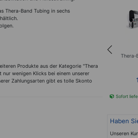
das Thera-Band Tubing in sechs
ältlich.
olgen.
7,5 m,
Shoulder Tube Pulley-Set,
Thera-B
leicht, gelb
weiteren Produkte aus der Kategorie "Thera
 nur wenigen Klicks bei einem unserer
*
19,94
€
serer Zahlungsarten gibt es tolle Skonto
t-Nr. 20801
Sofort lieferbar
Art-Nr. 21330
Sofort lief
Haben Si
Unseren Kun