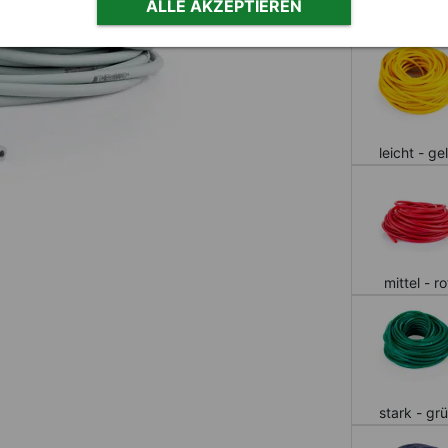
ALLE AKZEPTIEREN
Stärke
leicht - ge
mittel - ro
stark - gr