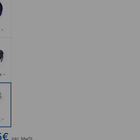
 -
k -
 -
5
€
inkl. MwSt.