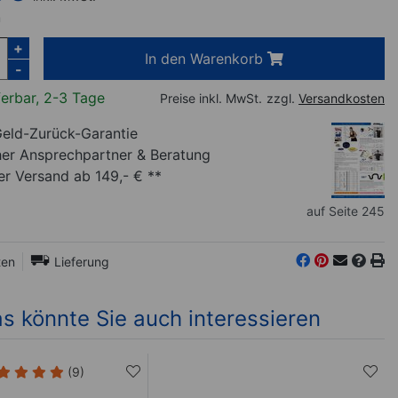
m
+
In den Warenkorb
-
ferbar, 2-3 Tage
Preise inkl. MwSt.
zzgl.
Versandkosten
eld-Zurück-Garantie
her Ansprechpartner
& Beratung
r Versand ab 149,- € **
auf Seite 245
ten
Lieferung
s könnte Sie auch interessieren
(9)