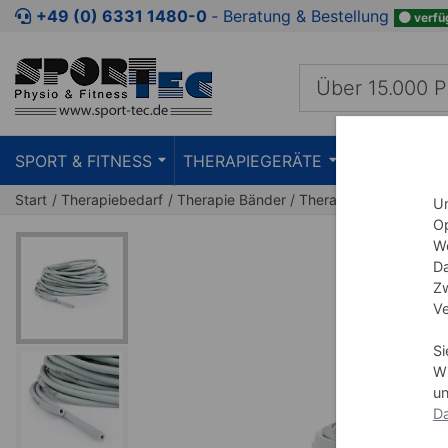
Zum Kaufbereich springen
Zur Produktbeschreibung spring
+49 (0) 6331 1480-0
‐ Beratung & Bestellung
verfü
SPORT & FITNESS
THERAPIEGERÄTE
PRAXISEIN
Start
Therapiebedarf
Therapie Bänder
Thera Band
Um
Op
We
Da
Zw
Ve
Si
Wi
un
Da