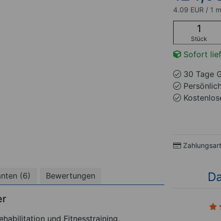
4.09 EUR / 1 
Stück
Sofort lie
30 Tage G
Persönlic
Kostenlose
Zahlungsar
Da
anten (6)
Bewertungen
er
1)
(3)
ehabilitation und Fitnesstraining.