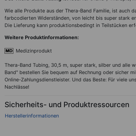
Wie alle Produkte aus der Thera-Band Familie, ist auch 
farbcodierten Widerständen, von leicht bis super stark erh
Die Lieferung kann produktionsbedingt in Teilstücken erf
Weitere Produktinformationen:
Medizinprodukt
Thera-Band Tubing, 
leicht, gelb
Thera-Band Tubing, 30,5 m, super stark, silber und alle 
Band" bestellen Sie bequem auf Rechnung oder sicher mit
*
18,94
€
Online-Zahlungsdienstleister. Und das Beste: Für viele un
2.52 EUR / 1 m
Nachlässe!
Sofort lieferbar
Ar
Sicherheits- und Produktressourcen