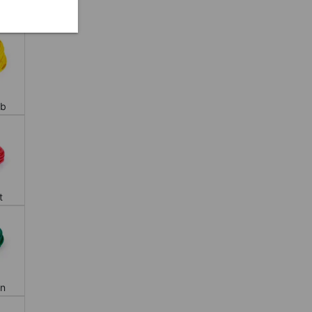
lb
t
ün