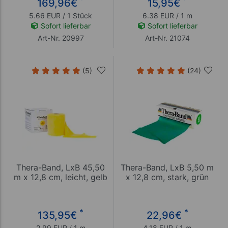
169,96
€
15,95
€
5.66 EUR / 1 Stück
6.38 EUR / 1 m
Sofort lieferbar
Sofort lieferbar
Art-Nr. 20997
Art-Nr. 21074
(5)
(24)
Thera-Band, LxB 45,50
Thera-Band, LxB 5,50 m
m x 12,8 cm, leicht, gelb
x 12,8 cm, stark, grün
*
*
135,95
€
22,96
€
2.99 EUR / 1 m
4.18 EUR / 1 m