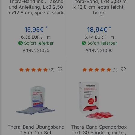
Thera-Band inkl. Tasche
Thera-Band, LxB 5,50 m
und Anleitung, LxB 2,50
x 12,8 cm, extra leicht,
mx12,8 cm, spezial stark,
beige
schwarz
*
*
15,95
€
18,94
€
6.38 EUR / 1 m
3.44 EUR / 1 m
Sofort lieferbar
Sofort lieferbar
Art-Nr. 21075
Art-Nr. 21000
(2)
(1)
Thera-Band Übungsband
Thera-Band Spenderbox
1,5 m, 2er Set
inkl. 30 Bändern, mittel,