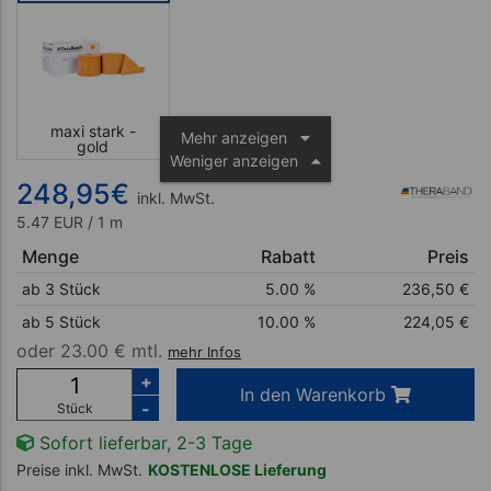
maxi stark -
Mehr anzeigen
gold
Weniger anzeigen
248,95
€
inkl. MwSt.
5.47 EUR / 1 m
Menge
Rabatt
Preis
ab 3 Stück
5.00 %
236,50
€
ab 5 Stück
10.00 %
224,05
€
oder
23.00 € mtl.
mehr Infos
+
In den Warenkorb
-
Stück
Sofort lieferbar, 2-3 Tage
Preise inkl. MwSt.
KOSTENLOSE Lieferung