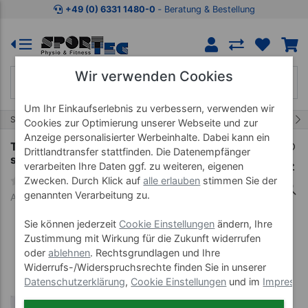
Zum Kaufbereich springen
Zur Produktbeschreibung spring
+49 (0) 6331 1480-0
‐ Beratung & Bestellung
Wir verwenden Cookies
Um Ihr Einkaufserlebnis zu verbessern, verwenden wir
43/66
Start
Therapie Bänder
Thera Band
Cookies zur Optimierung unserer Webseite und zur
Anzeige personalisierter Werbeinhalte. Dabei kann ein
Thera-Band, LxB 45,50 m x 12,8 cm, super
Drittlandtransfer stattfinden. Die Datenempfänger
stark, silber
verarbeiten Ihre Daten ggf. zu weiteren, eigenen
Zwecken. Durch Klick auf
alle erlauben
stimmen Sie der
genannten Verarbeitung zu.
Art-Nr. 21019
Sie können jederzeit
Cookie Einstellungen
ändern, Ihre
Zustimmung mit Wirkung für die Zukunft widerrufen
oder
ablehnen
. Rechtsgrundlagen und Ihre
Widerrufs-/Widerspruchsrechte finden Sie in unserer
Datenschutzerklärung
,
Cookie Einstellungen
und im
Impress