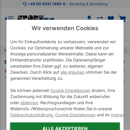
Zum Kaufbereich springen
Zur Produktbeschreibung spring
+49 (0) 6331 1480-0
‐ Beratung & Bestellung
Wir verwenden Cookies
Um Ihr Einkaufserlebnis zu verbessern, verwenden wir
Cookies zur Optimierung unserer Webseite und zur
4/32
Start
Therapiegeräte
Sprossenwand
Anzeige personalisierter Werbeinhalte. Dabei kann ein
Drittlandtransfer stattfinden. Die Datenempfänger
Sprossenwand, BxH 80x210 cm, 12 Sprossen
verarbeiten Ihre Daten ggf. zu weiteren, eigenen
8 Bewertungen
Zwecken. Durch Klick auf
alle erlauben
stimmen Sie der
Art-Nr. 16204
genannten Verarbeitung zu.
Sie können jederzeit
Cookie Einstellungen
ändern, Ihre
Zustimmung mit Wirkung für die Zukunft widerrufen
oder
ablehnen
. Rechtsgrundlagen und Ihre
Widerrufs-/Widerspruchsrechte finden Sie in unserer
Datenschutzerklärung
,
Cookie Einstellungen
und im
Impress
ALLE AKZEPTIEREN