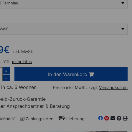
 Fernblau
 Weiß
9
€
inkl. MwSt.
 mtl.
mehr Infos
+
In den Warenkorb
-
 in ca. 6 Wochen
Preise inkl. MwSt.
zzgl.
Versandkosten
eld-Zurück-Garantie
her Ansprechpartner
& Beratung
esehen?
Zahlungsarten
Lieferung