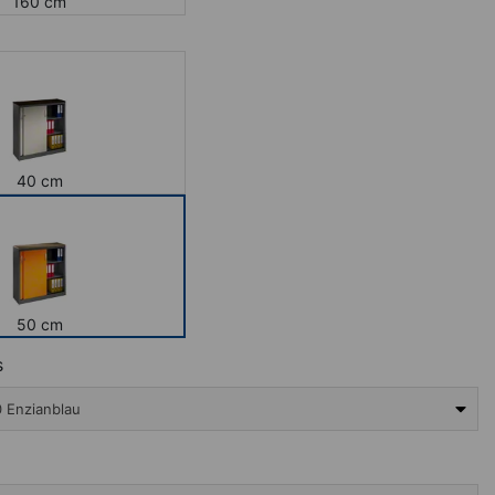
160 cm
40 cm
50 cm
s
 Enzianblau