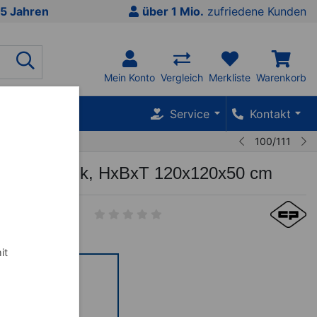
5 Jahren
über 1 Mio.
zufriedene Kunden
Mein Konto
Vergleich
Merkliste
Warenkorb
SALE %
Service
Kontakt
100/111
ürenschrank, HxBxT 120x120x50 cm
it