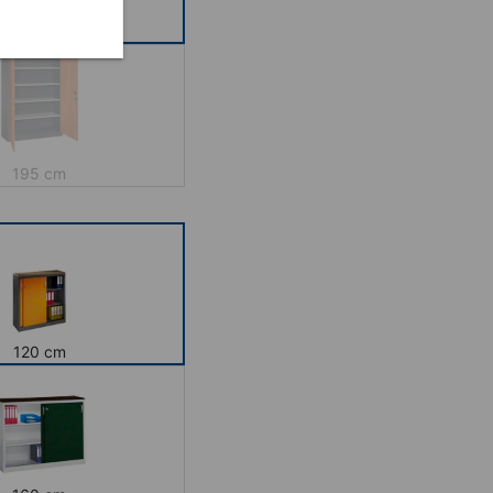
160 cm
195 cm
120 cm