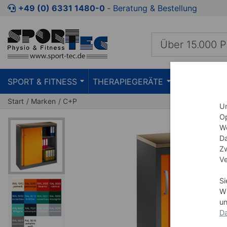
Zum Kaufbereich springen
Zur Produktbeschreibung spring
+49 (0) 6331 1480-0
‐ Beratung & Bestellung
SPORT & FITNESS
THERAPIEGERÄTE
PRAXISEIN
Start
Marken
C+P
Um
Op
We
Da
Zw
Ve
Si
Wi
un
Da