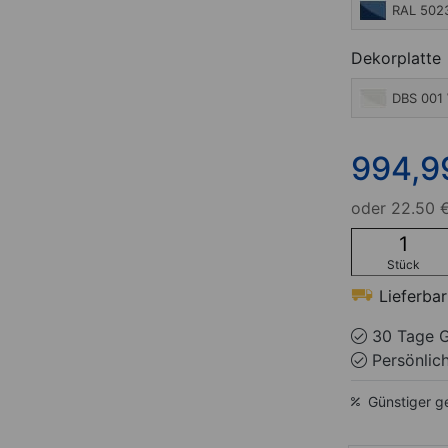
RAL 5023
Dekorplatte
DBS 001
994,9
oder
22.50 €
Stück
Lieferbar
30 Tage G
Persönlic
Günstiger g