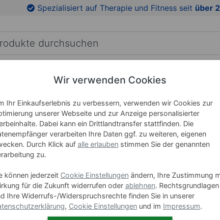
en
Zu den Produktbildern springen
Spezialisiert auf Therapie und Fitness seit
über 2
RICHTUNG
LEHRMITTEL
WELLNESS
MARKEN
Wir verwenden Cookies
 Ihr Einkaufserlebnis zu verbessern, verwenden wir Cookies zur
timierung unserer Webseite und zur Anzeige personalisierter
Schiebet
rbeinhalte. Dabei kann ein Drittlandtransfer stattfinden. Die
tenempfänger verarbeiten Ihre Daten ggf. zu weiteren, eigenen
ecken. Durch Klick auf
alle erlauben
stimmen Sie der genannten
Art-Nr. 17913
rarbeitung zu.
Höhe
e können jederzeit
Cookie Einstellungen
ändern, Ihre Zustimmung m
rkung für die Zukunft widerrufen oder
ablehnen
. Rechtsgrundlagen
d Ihre Widerrufs-/Widerspruchsrechte finden Sie in unserer
tenschutzerklärung
,
Cookie Einstellungen
und im
Impressum
.