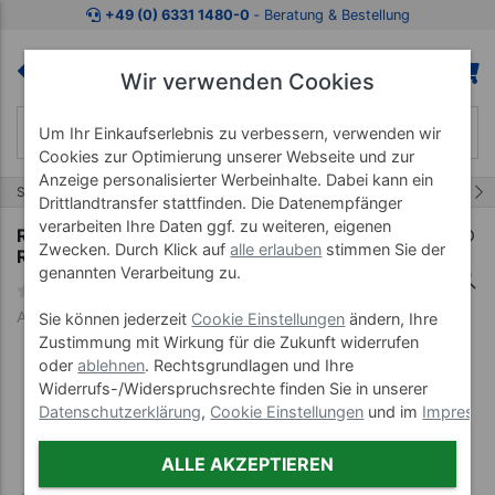
Zum Kaufbereich springen
Zur Produktbeschreibung spring
+49 (0) 6331 1480-0
‐ Beratung & Bestellung
Wir verwenden Cookies
Um Ihr Einkaufserlebnis zu verbessern, verwenden wir
Cookies zur Optimierung unserer Webseite und zur
Anzeige personalisierter Werbeinhalte. Dabei kann ein
11/50
Start
Wassergymnastik
Schwimmhilfen
Drittlandtransfer stattfinden. Die Datenempfänger
verarbeiten Ihre Daten ggf. zu weiteren, eigenen
RESTUBE aufblasbare Schwimm- und
Zwecken. Durch Klick auf
alle erlauben
stimmen Sie der
Rettungsboje beach, inkl. CO2 Patrone
genannten Verarbeitung zu.
Art-Nr. 45640--05
Sie können jederzeit
Cookie Einstellungen
ändern, Ihre
Zustimmung mit Wirkung für die Zukunft widerrufen
oder
ablehnen
. Rechtsgrundlagen und Ihre
Widerrufs-/Widerspruchsrechte finden Sie in unserer
Datenschutzerklärung
,
Cookie Einstellungen
und im
Impress
ALLE AKZEPTIEREN