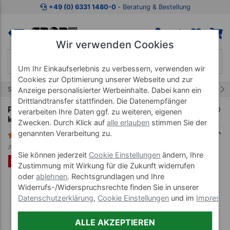
Zum Kaufbereich springen
Zur Produktbeschreibung spring
+49 (0) 6331 1480-0
‐ Beratung & Bestellung
Wir verwenden Cookies
Um Ihr Einkaufserlebnis zu verbessern, verwenden wir
Cookies zur Optimierung unserer Webseite und zur
26/82
Start
Scheiben und Stangen
Kurzhantel Sets
Anzeige personalisierter Werbeinhalte. Dabei kann ein
Drittlandtransfer stattfinden. Die Datenempfänger
Power Block-Set 6 tlg., Hantel Sport EXP 2-22,5
verarbeiten Ihre Daten ggf. zu weiteren, eigenen
kg Paar + Expansions-Kit Stage 2 und 3
Zwecken. Durch Klick auf
alle erlauben
stimmen Sie der
genannten Verarbeitung zu.
2 Bewertungen
Art-Nr. 26559
Sie können jederzeit
Cookie Einstellungen
ändern, Ihre
SET %
Zustimmung mit Wirkung für die Zukunft widerrufen
oder
ablehnen
. Rechtsgrundlagen und Ihre
Widerrufs-/Widerspruchsrechte finden Sie in unserer
Datenschutzerklärung
,
Cookie Einstellungen
und im
Impress
ALLE AKZEPTIEREN