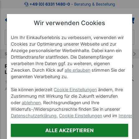
Zum Kaufbereich springen
Zur Produktbeschreibung spring
+49 (0) 6331 1480-0
‐ Beratung & Bestellung
Wir verwenden Cookies
Um Ihr Einkaufserlebnis zu verbessern, verwenden wir
Cookies zur Optimierung unserer Webseite und zur
Anzeige personalisierter Werbeinhalte. Dabei kann ein
1/9
Start
Pulsmesser
Drittlandtransfer stattfinden. Die Datenempfänger
verarbeiten Ihre Daten ggf. zu weiteren, eigenen
POLAR RS300 X Run inkl. WearLink und
Zwecken. Durch Klick auf
alle erlauben
stimmen Sie der
Laufsensor S1TM
genannten Verarbeitung zu.
Art-Nr. 28355--05
Sie können jederzeit
Cookie Einstellungen
ändern, Ihre
Zustimmung mit Wirkung für die Zukunft widerrufen
oder
ablehnen
. Rechtsgrundlagen und Ihre
Widerrufs-/Widerspruchsrechte finden Sie in unserer
Datenschutzerklärung
,
Cookie Einstellungen
und im
Impress
ALLE AKZEPTIEREN