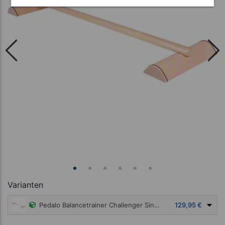
Varianten
Pedalo Balancetrainer Challenger Single, LxBxH 130x35x8 cm
129,95 €