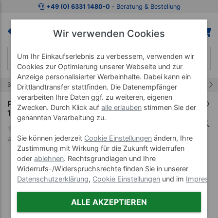
Zum Kaufbereich springen
Zur Produktbeschreibung spring
+49 (0) 6331 1480-0
‐ Beratung & Bestellung
Wir verwenden Cookies
Um Ihr Einkaufserlebnis zu verbessern, verwenden wir
Cookies zur Optimierung unserer Webseite und zur
Anzeige personalisierter Werbeinhalte. Dabei kann ein
10/54
Start
Balanceartikel
Pedalo Trainer
Drittlandtransfer stattfinden. Die Datenempfänger
verarbeiten Ihre Daten ggf. zu weiteren, eigenen
Pedalo Balancetrainer Challenger Single, LxBxH
Zwecken. Durch Klick auf
alle erlauben
stimmen Sie der
130x35x8 cm
genannten Verarbeitung zu.
Sie können jederzeit
Cookie Einstellungen
ändern, Ihre
Art-Nr. 02631
Zustimmung mit Wirkung für die Zukunft widerrufen
oder
ablehnen
. Rechtsgrundlagen und Ihre
Widerrufs-/Widerspruchsrechte finden Sie in unserer
Datenschutzerklärung
,
Cookie Einstellungen
und im
Impress
ALLE AKZEPTIEREN