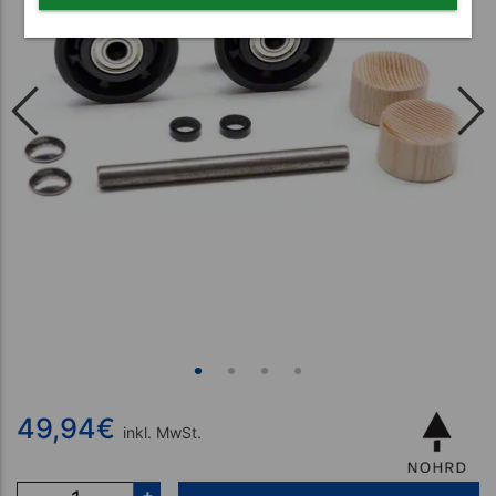
49,94
€
inkl. MwSt.
+