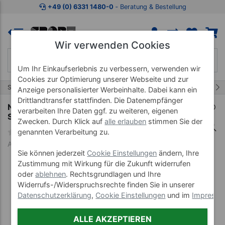
Zum Kaufbereich springen
Zur Produktbeschreibung spring
+49 (0) 6331 1480-0
‐ Beratung & Bestellung
Wir verwenden Cookies
Um Ihr Einkaufserlebnis zu verbessern, verwenden wir
Cookies zur Optimierung unserer Webseite und zur
24/36
Start
Kraftsportgeräte
Seilzüge
Anzeige personalisierter Werbeinhalte. Dabei kann ein
Drittlandtransfer stattfinden. Die Datenempfänger
NOHRD Latzug Aufrüst-Set für SlimBeam
verarbeiten Ihre Daten ggf. zu weiteren, eigenen
Seilzugapparat
Zwecken. Durch Klick auf
alle erlauben
stimmen Sie der
genannten Verarbeitung zu.
Art-Nr. 22797
Sie können jederzeit
Cookie Einstellungen
ändern, Ihre
Zustimmung mit Wirkung für die Zukunft widerrufen
oder
ablehnen
. Rechtsgrundlagen und Ihre
Widerrufs-/Widerspruchsrechte finden Sie in unserer
Datenschutzerklärung
,
Cookie Einstellungen
und im
Impress
ALLE AKZEPTIEREN