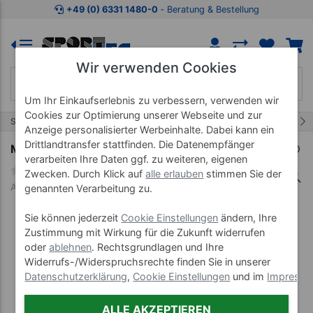
Zum Kaufbereich springen
Zur Produktbeschreibung spring
+49 (0) 6331 1480-0
‐ Beratung & Bestellung
Wir verwenden Cookies
Um Ihr Einkaufserlebnis zu verbessern, verwenden wir
Cookies zur Optimierung unserer Webseite und zur
1/17
Start
Bewegungstrainer
Arm- und Beintrainer
Anzeige personalisierter Werbeinhalte. Dabei kann ein
Drittlandtransfer stattfinden. Die Datenempfänger
Moves Cycle Bewegungstrainer
verarbeiten Ihre Daten ggf. zu weiteren, eigenen
Zwecken. Durch Klick auf
alle erlauben
stimmen Sie der
Art-Nr. 22333
genannten Verarbeitung zu.
Sie können jederzeit
Cookie Einstellungen
ändern, Ihre
Zustimmung mit Wirkung für die Zukunft widerrufen
oder
ablehnen
. Rechtsgrundlagen und Ihre
Widerrufs-/Widerspruchsrechte finden Sie in unserer
Datenschutzerklärung
,
Cookie Einstellungen
und im
Impress
ALLE AKZEPTIEREN