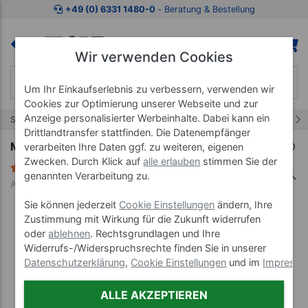
Zum Kaufbereich springen
Zur Produktbeschreibung spring
+49 (0) 6331 1480-0
‐ Beratung & Bestellung
Wir verwenden Cookies
Um Ihr Einkaufserlebnis zu verbessern, verwenden wir
Cookies zur Optimierung unserer Webseite und zur
Anzeige personalisierter Werbeinhalte. Dabei kann ein
1/45
Start
Lehrmittel
Anatomische Modelle
Drittlandtransfer stattfinden. Die Datenempfänger
Mini-Wirbelsäule inkl. Stativ, 38 cm
verarbeiten Ihre Daten ggf. zu weiteren, eigenen
Zwecken. Durch Klick auf
alle erlauben
stimmen Sie der
2 Bewertungen
genannten Verarbeitung zu.
Art-Nr. 25150
Sie können jederzeit
Cookie Einstellungen
ändern, Ihre
Zustimmung mit Wirkung für die Zukunft widerrufen
oder
ablehnen
. Rechtsgrundlagen und Ihre
Widerrufs-/Widerspruchsrechte finden Sie in unserer
Datenschutzerklärung
,
Cookie Einstellungen
und im
Impress
ALLE AKZEPTIEREN