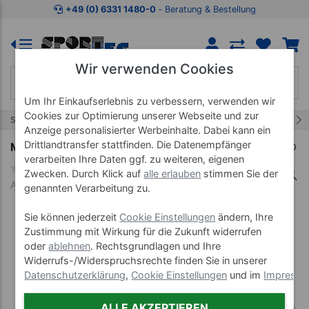
Zum Kaufbereich springen
Zur Produktbeschreibung spring
+49 (0) 6331 1480-0
‐ Beratung & Bestellung
Wir verwenden Cookies
Um Ihr Einkaufserlebnis zu verbessern, verwenden wir
Cookies zur Optimierung unserer Webseite und zur
33/43
Start
Wellnessprodukte
Akupunktur
Anzeige personalisierter Werbeinhalte. Dabei kann ein
Drittlandtransfer stattfinden. Die Datenempfänger
Massagestäbchen Reha Pointer
verarbeiten Ihre Daten ggf. zu weiteren, eigenen
Zwecken. Durch Klick auf
alle erlauben
stimmen Sie der
Art-Nr. 27222
genannten Verarbeitung zu.
Sie können jederzeit
Cookie Einstellungen
ändern, Ihre
Zustimmung mit Wirkung für die Zukunft widerrufen
oder
ablehnen
. Rechtsgrundlagen und Ihre
Widerrufs-/Widerspruchsrechte finden Sie in unserer
Datenschutzerklärung
,
Cookie Einstellungen
und im
Impress
ALLE AKZEPTIEREN