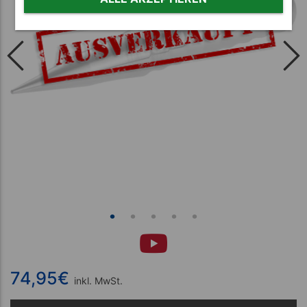
74,95
€
inkl. MwSt.