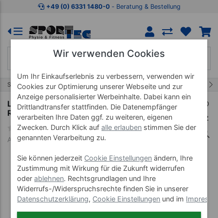
Zum Kaufbereich springen
Zur Produktbeschreibung spring
+49 (0) 6331 1480-0
‐ Beratung & Bestellung
Wir verwenden Cookies
Um Ihr Einkaufserlebnis zu verbessern, verwenden wir
129/230
Start
Marken
Lojer
Cookies zur Optimierung unserer Webseite und zur
Anzeige personalisierter Werbeinhalte. Dabei kann ein
Lojer Therapieliege Delta DS5 mit
Drittlandtransfer stattfinden. Die Datenempfänger
Rundumschaltung
verarbeiten Ihre Daten ggf. zu weiteren, eigenen
Zwecken. Durch Klick auf
alle erlauben
stimmen Sie der
genannten Verarbeitung zu.
Art-Nr. 65727-50-7G
Sie können jederzeit
Cookie Einstellungen
ändern, Ihre
Zustimmung mit Wirkung für die Zukunft widerrufen
oder
ablehnen
. Rechtsgrundlagen und Ihre
Widerrufs-/Widerspruchsrechte finden Sie in unserer
Datenschutzerklärung
,
Cookie Einstellungen
und im
Impress