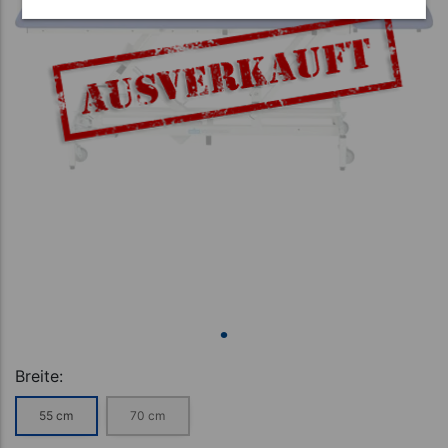
Breite:
55 cm
70 cm