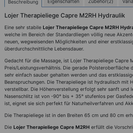
Eigenschaften
Zubehör(2)
Vari
Beschreibung
Lojer Therapieliege Capre M2RH Hydraulik
Eine sehr stabile
Lojer Therapieliege Capre M2RH Hydra
welche im Bereich der Standardliegen völlig neue Akzent
neuen, wegweisenden Möglichkeiten und einer erstklassig
überdurchschnittliche Lebensdauer.
Gedacht für die Massage, ist Lojer Therapieliege Capre
Preis/Leistungsverhältnis. Die gerade Polsteroberfläche
sehr einfach sauber gehalten werden und das erstklassig
Beanspruchungen. Die Therapieliege ist hydraulisch mit 
verstellbar. Die Höhenverstellung erfolgt sehr sanft und l
Nasenschlitz ist von -90° bis + 35° stufenlos per Gasfede
ist, eignet sie sich perfekt für Naturheilverfahren und A
Die Therapieliege ist in den Breiten 65 cm und 80 cm erhä
Die
Lojer Therapieliege Capre M2RH
erfüllt die Vorsch