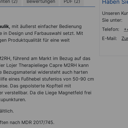
Haben Si
anten (2)
Bewertungen
PDF (2)
Unseren Kun
Sie unter:
ulik,
mit äußerst einfacher Bedienung
Telefon:
+
e in Design und Farbauswahl setzt. Mit
E-Mail:
Zu
en Produktqualität für eine weit
 M2RH, führend am Markt im Bezug auf das
 der Lojer Therapieliege Capre M2RH kann
e Bezugsmaterial widersteht auch harten
Hilfe eines Fußhebel stufenlos von 50-90 cm
eise. Das gepolsterte Kopfteil mit
r verstellbar. Da die Liege Magnetfeld frei
kkupunkturen.
ltlich.
riften nach MDR 2017/745.