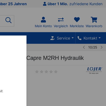
über 25 Jahren
über 1 Mio.
zufriedene Kunden
Mein Konto
Vergleich
Merkliste
Warenkorb
SALE %
Service
Kontakt
10/25
erapieliege Capre M2RH Hydraulik
-65-01
h
it
k