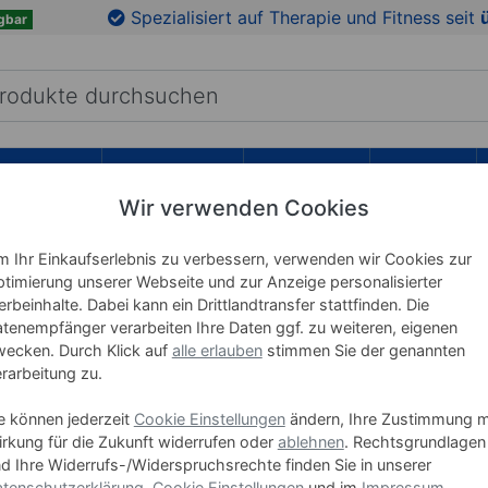
en
Zu den Produktbildern springen
Spezialisiert auf Therapie und Fitness seit
gbar
RICHTUNG
LEHRMITTEL
WELLNESS
MARKEN
Wir verwenden Cookies
M
 Ihr Einkaufserlebnis zu verbessern, verwenden wir Cookies zur
Lojer Th
timierung unserer Webseite und zur Anzeige personalisierter
rbeinhalte. Dabei kann ein Drittlandtransfer stattfinden. Die
tenempfänger verarbeiten Ihre Daten ggf. zu weiteren, eigenen
Art-Nr. 23704
ecken. Durch Klick auf
alle erlauben
stimmen Sie der genannten
Antrieb
rarbeitung zu.
Elektrisc
e können jederzeit
Cookie Einstellungen
ändern, Ihre Zustimmung m
rkung für die Zukunft widerrufen oder
ablehnen
. Rechtsgrundlagen
Hydrauli
d Ihre Widerrufs-/Widerspruchsrechte finden Sie in unserer
tenschutzerklärung
,
Cookie Einstellungen
und im
Impressum
.