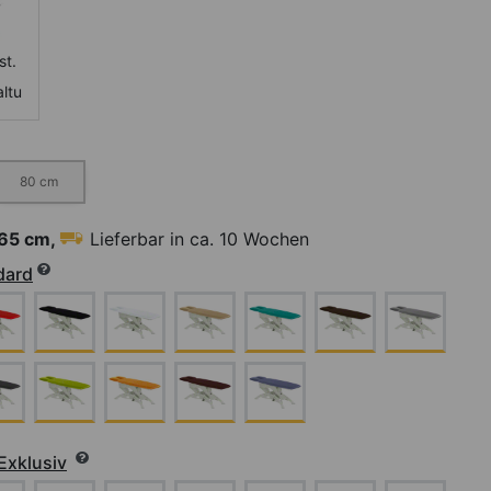
t.
ltu
80 cm
 65 cm,
Lieferbar in ca. 10 Wochen
dard
Exklusiv