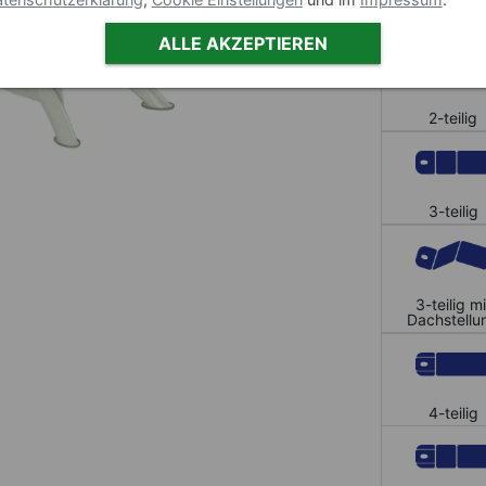
Polster
ALLE AKZEPTIEREN
2-teilig
3-teilig
3-teilig mi
Dachstellu
4-teilig