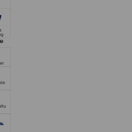
t
ng
er
ste
ltu