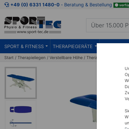
Zum Kaufbereich springen
Zur Produktbeschreibung spring
+49 (0) 6331 1480-0
‐ Beratung & Bestellung
verfü
SPORT & FITNESS
THERAPIEGERÄTE
PRAXISEIN
Start
Therapieliegen
Verstellbare Höhe
Therapieliege Capre 
Um
Op
We
Da
Zw
Ve
Si
Wi
un
Da