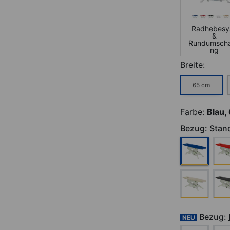
Radhebesys
&
Rundumscha
ng
Breite:
65 cm
Farbe:
Blau,
Bezug:
Stan
Bezug:
NEU