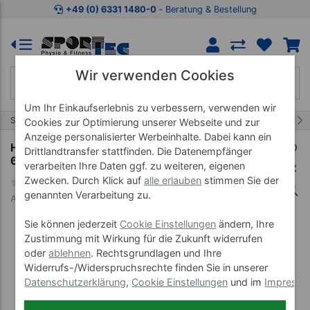
Zum Kaufbereich springen
Zur Produktbeschreibung spring
+49 (0) 6331 1480-0
‐ Beratung & Bestellung
Wir verwenden Cookies
Um Ihr Einkaufserlebnis zu verbessern, verwenden wir
8/9
Start
Therapieliege Impuls
Impuls
Cookies zur Optimierung unserer Webseite und zur
Anzeige personalisierter Werbeinhalte. Dabei kann ein
HWK Therapieliege Impuls Akku 4-tlg., Breite:
Drittlandtransfer stattfinden. Die Datenempfänger
65 cm
verarbeiten Ihre Daten ggf. zu weiteren, eigenen
Zwecken. Durch Klick auf
alle erlauben
stimmen Sie der
genannten Verarbeitung zu.
Art-Nr. 23256--01
Sie können jederzeit
Cookie Einstellungen
ändern, Ihre
Zustimmung mit Wirkung für die Zukunft widerrufen
oder
ablehnen
. Rechtsgrundlagen und Ihre
Widerrufs-/Widerspruchsrechte finden Sie in unserer
Datenschutzerklärung
,
Cookie Einstellungen
und im
Impress