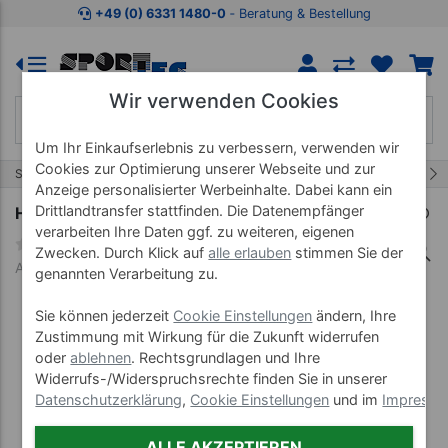
Zum Kaufbereich springen
Zur Produktbeschreibung spring
+49 (0) 6331 1480-0
‐ Beratung & Bestellung
Wir verwenden Cookies
Um Ihr Einkaufserlebnis zu verbessern, verwenden wir
Cookies zur Optimierung unserer Webseite und zur
5/52
Start
Fitnessgeräte
Laufbänder
Anzeige personalisierter Werbeinhalte. Dabei kann ein
Drittlandtransfer stattfinden. Die Datenempfänger
Horizon Fitness Tread-XP Laufband
verarbeiten Ihre Daten ggf. zu weiteren, eigenen
Zwecken. Durch Klick auf
alle erlauben
stimmen Sie der
Art-Nr. 22293
genannten Verarbeitung zu.
Sie können jederzeit
Cookie Einstellungen
ändern, Ihre
Zustimmung mit Wirkung für die Zukunft widerrufen
oder
ablehnen
. Rechtsgrundlagen und Ihre
Widerrufs-/Widerspruchsrechte finden Sie in unserer
Datenschutzerklärung
,
Cookie Einstellungen
und im
Impress
ALLE AKZEPTIEREN