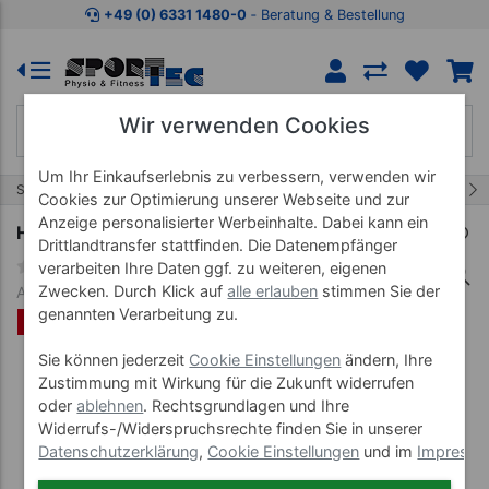
Zum Kaufbereich springen
Zur Produktbeschreibung spring
+49 (0) 6331 1480-0
‐ Beratung & Bestellung
Wir verwenden Cookies
Um Ihr Einkaufserlebnis zu verbessern, verwenden wir
28/52
Start
Fitnessgeräte
Laufbänder
Cookies zur Optimierung unserer Webseite und zur
Anzeige personalisierter Werbeinhalte. Dabei kann ein
Horizon Fitness Laufband Elite T5.1
Drittlandtransfer stattfinden. Die Datenempfänger
verarbeiten Ihre Daten ggf. zu weiteren, eigenen
Zwecken. Durch Klick auf
alle erlauben
stimmen Sie der
Art-Nr. 22278
genannten Verarbeitung zu.
%
Sie können jederzeit
Cookie Einstellungen
ändern, Ihre
Zustimmung mit Wirkung für die Zukunft widerrufen
oder
ablehnen
. Rechtsgrundlagen und Ihre
Widerrufs-/Widerspruchsrechte finden Sie in unserer
Datenschutzerklärung
,
Cookie Einstellungen
und im
Impress