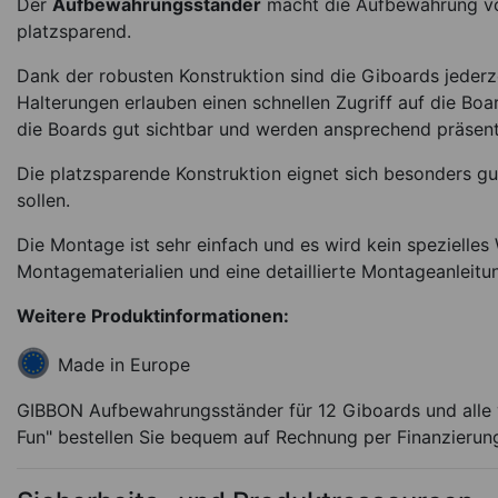
Der
Aufbewahrungsständer
macht die Aufbewahrung vo
platzsparend.
Dank der robusten Konstruktion sind die Giboards jederzei
Halterungen erlauben einen schnellen Zugriff auf die Boa
die Boards gut sichtbar und werden ansprechend präsent
Die platzsparende Konstruktion eignet sich besonders g
sollen.
GIBBON Giboard-Set
Rocker Travel
Die Montage ist sehr einfach und es wird kein spezielles
Montagematerialien und eine detaillierte Montageanleitu
209,95
€
(-12 
ab 184,50
€
Weitere Produktinformationen:
Sofort lieferbar
Ar
Made in Europe
GIBBON Aufbewahrungsständer für 12 Giboards und alle w
Fun" bestellen Sie bequem auf Rechnung per Finanzierung