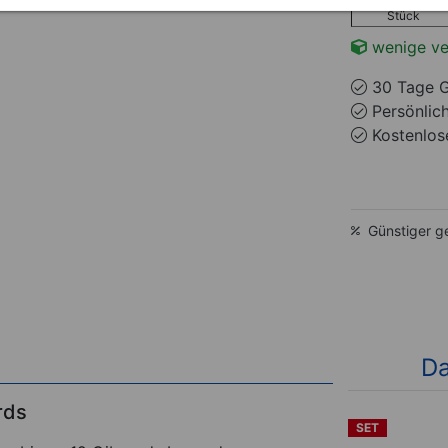
Stück
wenige ve
30 Tage G
Persönlic
Kostenlose
Günstiger g
Da
rds
SET