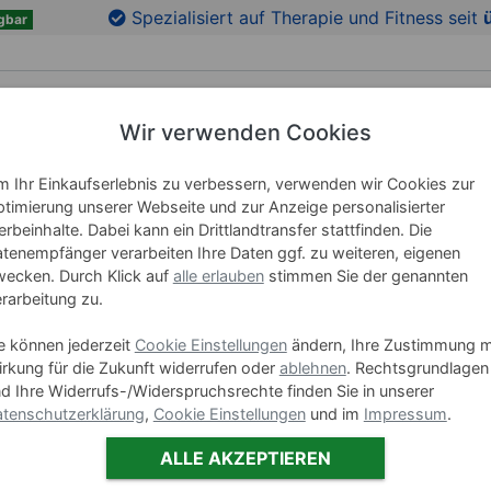
en
Zu den Produktbildern springen
Spezialisiert auf Therapie und Fitness seit
gbar
Wir verwenden Cookies
RICHTUNG
LEHRMITTEL
WELLNESS
MARKEN
 Ihr Einkaufserlebnis zu verbessern, verwenden wir Cookies zur
timierung unserer Webseite und zur Anzeige personalisierter
rbeinhalte. Dabei kann ein Drittlandtransfer stattfinden. Die
tenempfänger verarbeiten Ihre Daten ggf. zu weiteren, eigenen
GIBBON A
ecken. Durch Klick auf
alle erlauben
stimmen Sie der genannten
rarbeitung zu.
Art-Nr. 02698
e können jederzeit
Cookie Einstellungen
ändern, Ihre Zustimmung m
rkung für die Zukunft widerrufen oder
ablehnen
. Rechtsgrundlagen
d Ihre Widerrufs-/Widerspruchsrechte finden Sie in unserer
449,9
tenschutzerklärung
,
Cookie Einstellungen
und im
Impressum
.
oder
22.00 €
ALLE AKZEPTIEREN