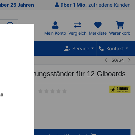
über 25 Jahren
über 1 Mio.
zufriedene Kunden
Mein Konto
Vergleich
Merkliste
Warenkorb
SALE %
Service
Kontakt
50/64
ufbewahrungsständer für 12 Giboards
it
5
€
inkl. MwSt.
 mtl.
mehr Infos
+