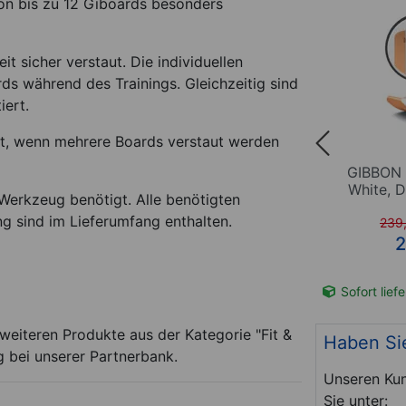
n bis zu 12 Giboards besonders
t sicher verstaut. Die individuellen
rds während des Trainings. Gleichzeitig sind
iert.
ut, wenn mehrere Boards verstaut werden
 Roots
GIBBON Giboard-Set Active
GIBBON 
Black
White, D
 Werkzeug benötigt. Alle benötigten
ng sind im Lieferumfang enthalten.
%)
239
*
*
209,95
€
2
t-Nr. 02686
Sofort lieferbar
Art-Nr. 02689
Sofort lief
eiteren Produkte aus der Kategorie "Fit &
Haben Si
 bei unserer Partnerbank.
Unseren Kun
Sie unter: