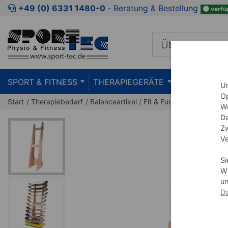
Zum Kaufbereich springen
Zur Produktbeschreibung spring
+49 (0) 6331 1480-0
‐ Beratung & Bestellung
verfü
SPORT & FITNESS
THERAPIEGERÄTE
PRAXISEIN
Um
Op
Start
Therapiebedarf
Balanceartikel
Fit & Fun
We
Da
Zw
Ve
Si
Wi
un
Da