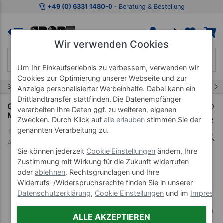
Zum Kaufbereich springen
Zur Produktbeschreibung spring
+49 (0) 6331 1480-0
‐ Beratung & Bestellung
Wir verwenden Cookies
Um Ihr Einkaufserlebnis zu verbessern, verwenden wir
Cookies zur Optimierung unserer Webseite und zur
7/9
Start
Therapiegeräte
Gehbarren
Anzeige personalisierter Werbeinhalte. Dabei kann ein
Drittlandtransfer stattfinden. Die Datenempfänger
Gehbarren Exklusiv Holmenlänge 4 m aus
verarbeiten Ihre Daten ggf. zu weiteren, eigenen
Metall
Zwecken. Durch Klick auf
alle erlauben
stimmen Sie der
genannten Verarbeitung zu.
Art-Nr. 23512
Sie können jederzeit
Cookie Einstellungen
ändern, Ihre
Zustimmung mit Wirkung für die Zukunft widerrufen
oder
ablehnen
. Rechtsgrundlagen und Ihre
Widerrufs-/Widerspruchsrechte finden Sie in unserer
Datenschutzerklärung
,
Cookie Einstellungen
und im
Impress
ALLE AKZEPTIEREN