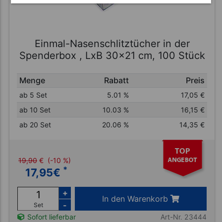
Einmal-Nasenschlitztücher in der
Spenderbox , LxB 30x21 cm, 100 Stück
Menge
Rabatt
Preis
ab 5 Set
5.01 %
17,05
€
ab 10 Set
10.03 %
16,15
€
ab 20 Set
20.06 %
14,35
€
19,90
€
(-10 %)
*
17,95
€
+
In den Warenkorb
-
Set
Art-Nr. 23444
Sofort lieferbar