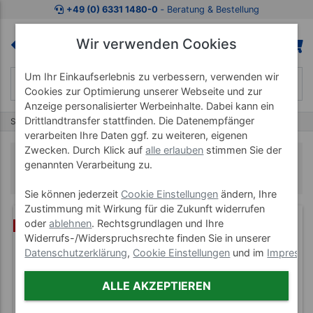
+49 (0) 6331 1480-0
‐ Beratung & Bestellung
Wir verwenden Cookies
Um Ihr Einkaufserlebnis zu verbessern, verwenden wir
Cookies zur Optimierung unserer Webseite und zur
Anzeige personalisierter Werbeinhalte. Dabei kann ein
Drittlandtransfer stattfinden. Die Datenempfänger
Start
Koffermassagebänke
Egema
verarbeiten Ihre Daten ggf. zu weiteren, eigenen
Zwecken. Durch Klick auf
alle erlauben
stimmen Sie der
Egema
genannten Verarbeitung zu.
Sie können jederzeit
Cookie Einstellungen
ändern, Ihre
Zustimmung mit Wirkung für die Zukunft widerrufen
oder
ablehnen
. Rechtsgrundlagen und Ihre
(22)
SET
Widerrufs-/Widerspruchsrechte finden Sie in unserer
Datenschutzerklärung
,
Cookie Einstellungen
und im
Impress
ALLE AKZEPTIEREN