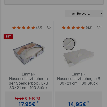
(22)
(43)
SET
Einmal-
Einmal-
Nasenschlitztücher in
Nasenschlitztücher, LxB
der Spenderbox , LxB
30x21 cm, 100 Stück
30x21 cm, 100 Stück
19,90
€
(-10 %)
*
*
17,95
€
14,95
€