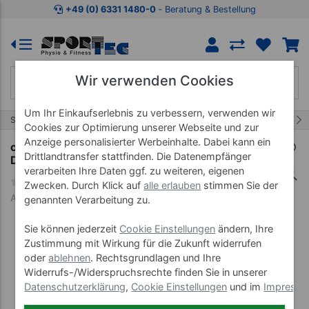
Zum Kaufbereich springen
Zur Produktbeschreibung spring
+49 (0) 6331 1480-0
‐ Beratung & Bestellung
Wir verwenden Cookies
Um Ihr Einkaufserlebnis zu verbessern, verwenden wir
47/457
Start
Therapiebedarf
Präparate
Cookies zur Optimierung unserer Webseite und zur
Anzeige personalisierter Werbeinhalte. Dabei kann ein
cosiMed Massagelotion Sensitive mit
Drittlandtransfer stattfinden. Die Datenempfänger
Druckspender, 500 ml
verarbeiten Ihre Daten ggf. zu weiteren, eigenen
Zwecken. Durch Klick auf
alle erlauben
stimmen Sie der
Art-Nr. 23986
genannten Verarbeitung zu.
Sie können jederzeit
Cookie Einstellungen
ändern, Ihre
Zustimmung mit Wirkung für die Zukunft widerrufen
oder
ablehnen
. Rechtsgrundlagen und Ihre
Widerrufs-/Widerspruchsrechte finden Sie in unserer
Datenschutzerklärung
,
Cookie Einstellungen
und im
Impress