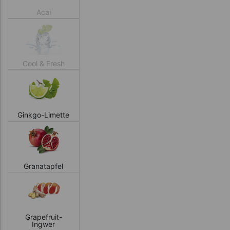
Acai
Cool & Fresh
Ginkgo-Limette
Granatapfel
Grapefruit-
Ingwer