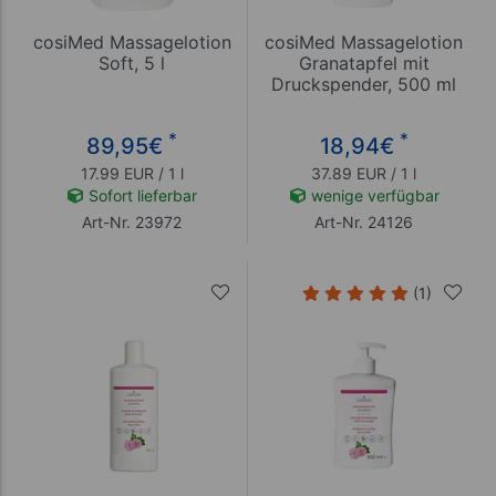
cosiMed Massagelotion
cosiMed Massagelotion
Soft, 5 l
Granatapfel mit
Druckspender, 500 ml
*
*
89,95
€
18,94
€
17.99 EUR / 1 l
37.89 EUR / 1 l
Sofort lieferbar
wenige verfügbar
Art-Nr. 23972
Art-Nr. 24126
(1)