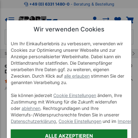
Zum Kaufbereich springen
Zur Produktbeschreibung spring
+49 (0) 6331 1480-0
‐ Beratung & Bestellung
Wir verwenden Cookies
Um Ihr Einkaufserlebnis zu verbessern, verwenden wir
Cookies zur Optimierung unserer Webseite und zur
163/457
Start
Therapiebedarf
Präparate
Anzeige personalisierter Werbeinhalte. Dabei kann ein
Drittlandtransfer stattfinden. Die Datenempfänger
cosiMed Massagelotion Kokos mit
verarbeiten Ihre Daten ggf. zu weiteren, eigenen
Druckspender, 500 ml
Zwecken. Durch Klick auf
alle erlauben
stimmen Sie der
1 Bewertung
genannten Verarbeitung zu.
Art-Nr. 24146
Sie können jederzeit
Cookie Einstellungen
ändern, Ihre
Zustimmung mit Wirkung für die Zukunft widerrufen
oder
ablehnen
. Rechtsgrundlagen und Ihre
Widerrufs-/Widerspruchsrechte finden Sie in unserer
Datenschutzerklärung
,
Cookie Einstellungen
und im
Impress
ALLE AKZEPTIEREN