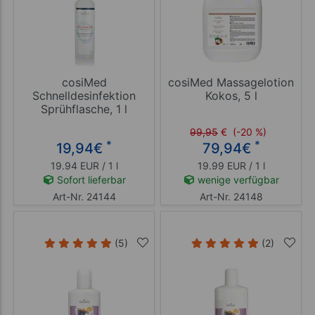
cosiMed
cosiMed Massagelotion
Schnelldesinfektion
Kokos, 5 l
Sprühflasche, 1 l
99,95
€
(-20 %)
*
*
19,94
€
79,94
€
19.94 EUR / 1 l
19.99 EUR / 1 l
Sofort lieferbar
wenige verfügbar
Art-Nr. 24144
Art-Nr. 24148
(5)
(2)