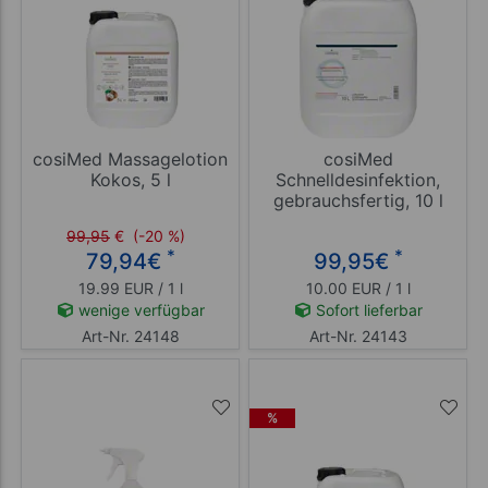
cosiMed Massagelotion
cosiMed
Kokos, 5 l
Schnelldesinfektion,
gebrauchsfertig, 10 l
99,95
€
(-20 %)
*
*
79,94
€
99,95
€
19.99 EUR / 1 l
10.00 EUR / 1 l
wenige verfügbar
Sofort lieferbar
Art-Nr. 24148
Art-Nr. 24143
%