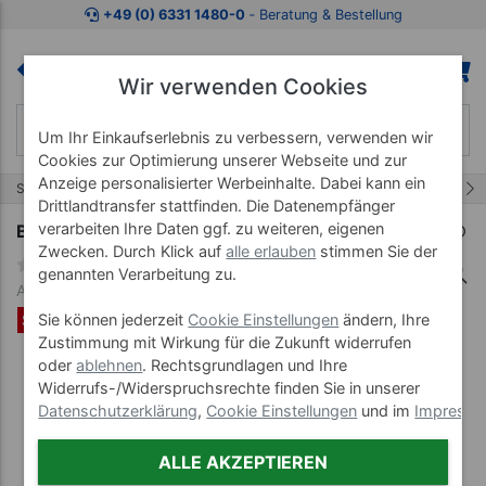
Zum Kaufbereich springen
Zur Produktbeschreibung spring
+49 (0) 6331 1480-0
‐ Beratung & Bestellung
Wir verwenden Cookies
Um Ihr Einkaufserlebnis zu verbessern, verwenden wir
Cookies zur Optimierung unserer Webseite und zur
Anzeige personalisierter Werbeinhalte. Dabei kann ein
50/86
Start
Marken
BLACKROLL
Drittlandtransfer stattfinden. Die Datenempfänger
verarbeiten Ihre Daten ggf. zu weiteren, eigenen
BLACKROLL Booster-Set Pro, 2-tlg.
Zwecken. Durch Klick auf
alle erlauben
stimmen Sie der
genannten Verarbeitung zu.
Art-Nr. 03197
SET %
Sie können jederzeit
Cookie Einstellungen
ändern, Ihre
Zustimmung mit Wirkung für die Zukunft widerrufen
oder
ablehnen
. Rechtsgrundlagen und Ihre
Widerrufs-/Widerspruchsrechte finden Sie in unserer
Datenschutzerklärung
,
Cookie Einstellungen
und im
Impress
ALLE AKZEPTIEREN