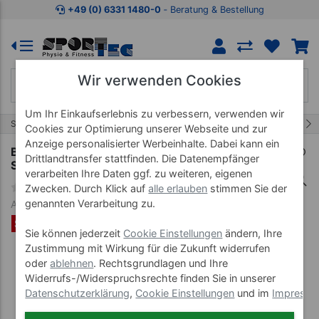
Zum Kaufbereich springen
Zur Produktbeschreibung spring
+49 (0) 6331 1480-0
‐ Beratung & Bestellung
Wir verwenden Cookies
Um Ihr Einkaufserlebnis zu verbessern, verwenden wir
15/65
Start
Wellnessprodukte
Schröpfglas
Cookies zur Optimierung unserer Webseite und zur
Anzeige personalisierter Werbeinhalte. Dabei kann ein
BellaBambi original trio + mini trio Faszien Cup
Drittlandtransfer stattfinden. Die Datenempfänger
Set, 6-tlg., gelb, orange, rot
verarbeiten Ihre Daten ggf. zu weiteren, eigenen
Zwecken. Durch Klick auf
alle erlauben
stimmen Sie der
genannten Verarbeitung zu.
Art-Nr. 27412
SET %
Sie können jederzeit
Cookie Einstellungen
ändern, Ihre
Zustimmung mit Wirkung für die Zukunft widerrufen
oder
ablehnen
. Rechtsgrundlagen und Ihre
Widerrufs-/Widerspruchsrechte finden Sie in unserer
Datenschutzerklärung
,
Cookie Einstellungen
und im
Impress