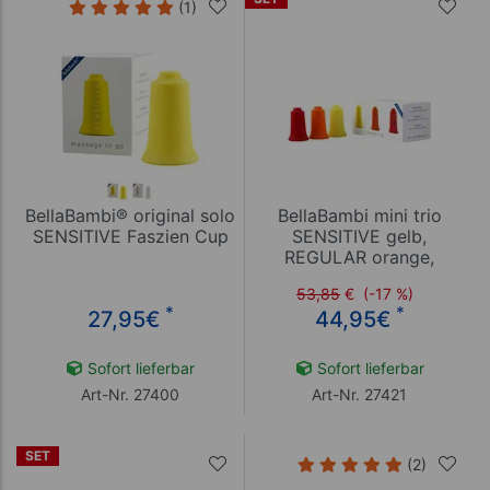
(1)
BellaBambi® original solo
BellaBambi mini trio
SENSITIVE Faszien Cup
SENSITIVE gelb,
REGULAR orange,
INTENSE rot Faszien Cup
53,85
€
(-17 %)
Set
*
*
27,95
€
44,95
€
Sofort lieferbar
Sofort lieferbar
Art-Nr. 27400
Art-Nr. 27421
SET
(2)