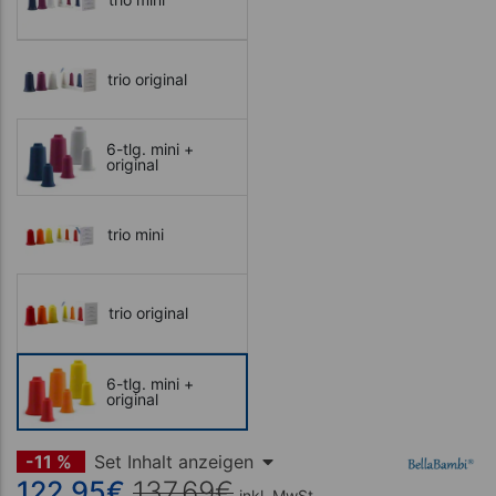
trio original
6-tlg. mini +
original
trio mini
trio original
6-tlg. mini +
original
-11 %
Set Inhalt anzeigen
122,95
€
137,69
€
inkl. MwSt.