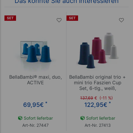
Das könnte Sie auch interessieren
SET
SET
BellaBambi® maxi, duo,
BellaBambi original trio +
ACTIVE
mini trio Faszien Cup
Set, 6-tlg., weiß,
orchidee, blau
137,69
€
(-11 %)
*
*
69,95
€
122,95
€
Sofort lieferbar
Sofort lieferbar
Art-Nr. 27447
Art-Nr. 27413