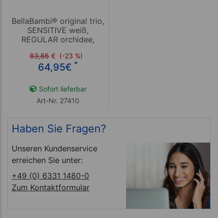
BellaBambi® original trio,
SENSITIVE weiß,
REGULAR orchidee,
INTENSE blau Faszien
83,85
€
(-23 %)
Cup Set
*
64,95
€
Sofort lieferbar
Art-Nr. 27410
Haben Sie Fragen?
Unseren Kundenservice
erreichen Sie unter:
+49 (0) 6331 1480-0
Zum Kontaktformular