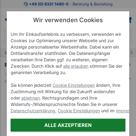
Zum Kaufbereich springen
Zur Produktbeschreibung spring
+49 (0) 6331 1480-0
‐ Beratung & Bestellung
Wir verwenden Cookies
Um Ihr Einkaufserlebnis zu verbessern, verwenden wir
Cookies zur Optimierung unserer Webseite und zur
Anzeige personalisierter Werbeinhalte. Dabei kann ein
10/64
Start
Wassergymnastik
Tauchsport
Drittlandtransfer stattfinden. Die Datenempfänger
verarbeiten Ihre Daten ggf. zu weiteren, eigenen
BECO Schwimmhaube SOLID aus Latex
Zwecken. Durch Klick auf
alle erlauben
stimmen Sie der
genannten Verarbeitung zu.
Art-Nr. 04660--01
Sie können jederzeit
Cookie Einstellungen
ändern, Ihre
Zustimmung mit Wirkung für die Zukunft widerrufen
oder
ablehnen
. Rechtsgrundlagen und Ihre
Widerrufs-/Widerspruchsrechte finden Sie in unserer
Datenschutzerklärung
,
Cookie Einstellungen
und im
Impress
ALLE AKZEPTIEREN