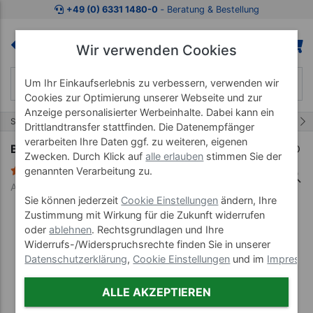
Zum Kaufbereich springen
Zur Produktbeschreibung spring
+49 (0) 6331 1480-0
‐ Beratung & Bestellung
Wir verwenden Cookies
Um Ihr Einkaufserlebnis zu verbessern, verwenden wir
Cookies zur Optimierung unserer Webseite und zur
Anzeige personalisierter Werbeinhalte. Dabei kann ein
34/45
Start
Lehrmittel
Anatomische Modelle
Drittlandtransfer stattfinden. Die Datenempfänger
verarbeiten Ihre Daten ggf. zu weiteren, eigenen
Bandscheiben-Vorfall-Simulator
Zwecken. Durch Klick auf
alle erlauben
stimmen Sie der
2 Bewertungen
genannten Verarbeitung zu.
Art-Nr. 25214
Sie können jederzeit
Cookie Einstellungen
ändern, Ihre
Zustimmung mit Wirkung für die Zukunft widerrufen
oder
ablehnen
. Rechtsgrundlagen und Ihre
Widerrufs-/Widerspruchsrechte finden Sie in unserer
Datenschutzerklärung
,
Cookie Einstellungen
und im
Impress
ALLE AKZEPTIEREN