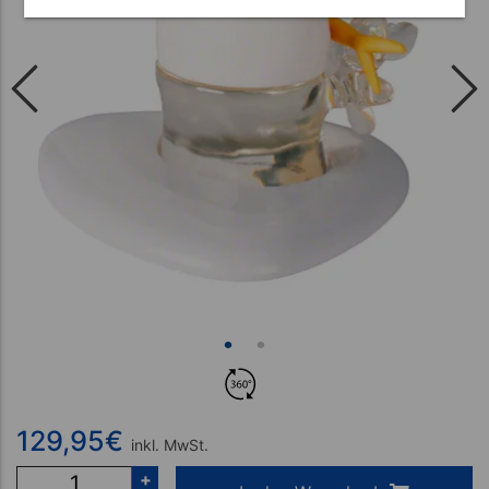
129,95
€
inkl. MwSt.
+