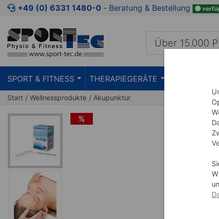
Zum Kaufbereich springen
Zur Produktbeschreibung spring
+49 (0) 6331 1480-0
‐ Beratung & Bestellung
verfü
SPORT & FITNESS
THERAPIEGERÄTE
PRAXISEIN
Um
Start
Wellnessprodukte
Akupunktur
Op
We
%
Da
Zw
Ve
Si
Wi
un
Da