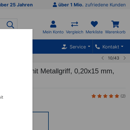
über 25 Jahren
über 1 Mio.
zufriedene Kunden
Mein Konto
Vergleich
Merkliste
Warenkorb
SALE %
Service
Kontakt
10/43
urnadeln mit Metallgriff, 0,20x15 mm,
k
(2)
it
,20 x 15 mm