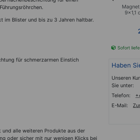
rin Typ
Akupunkturnadeln mit
Magnet
 Führungsröhrchen.
mm, 100
Metallgriff, 0,30x30 mm,
9x1,1
100 Stück
 im Blister und bis zu 3 Jahren haltbar.
6,95
€
(-14 %)
*
5,95
€
ck
0.06 EUR / 1 Stück
t-Nr. 25288
Sofort lieferbar
Art-Nr. 25223
Sofort lief
chtung für schmerzarmen Einstich
Haben Si
Unseren Kun
Sie unter:
Telefon:
+
E-Mail:
Zu
 und alle weiteren Produkte aus der
g oder sicher mit nur wenigen Klicks bei