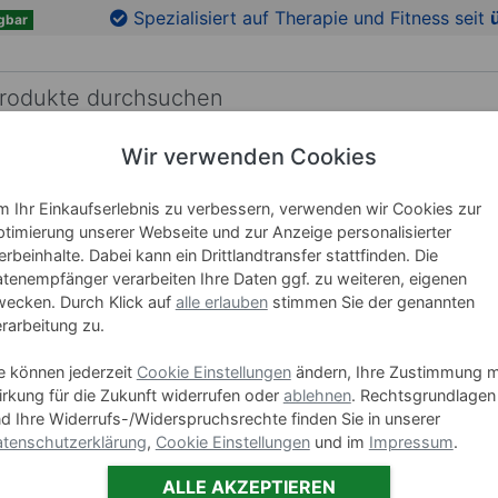
en
Zu den Produktbildern springen
Spezialisiert auf Therapie und Fitness seit
gbar
Wir verwenden Cookies
RICHTUNG
LEHRMITTEL
WELLNESS
MARKEN
 Ihr Einkaufserlebnis zu verbessern, verwenden wir Cookies zur
timierung unserer Webseite und zur Anzeige personalisierter
rbeinhalte. Dabei kann ein Drittlandtransfer stattfinden. Die
Akupunkt
tenempfänger verarbeiten Ihre Daten ggf. zu weiteren, eigenen
100 Stüc
ecken. Durch Klick auf
alle erlauben
stimmen Sie der genannten
rarbeitung zu.
Art-Nr. 25220
e können jederzeit
Cookie Einstellungen
ändern, Ihre Zustimmung m
rkung für die Zukunft widerrufen oder
ablehnen
. Rechtsgrundlagen
Ausführung
d Ihre Widerrufs-/Widerspruchsrechte finden Sie in unserer
tenschutzerklärung
,
Cookie Einstellungen
und im
Impressum
.
0
ALLE AKZEPTIEREN