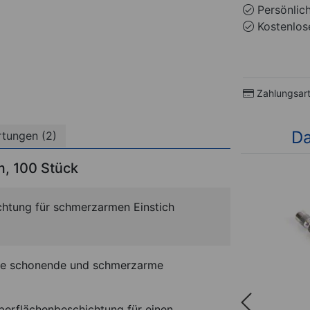
Persönlic
Kostenlose
Zahlungsar
Da
tungen (2)
m, 100 Stück
%
chtung für schmerzarmen Einstich
ine schonende und schmerzarme
berflächenbeschichtung für einen