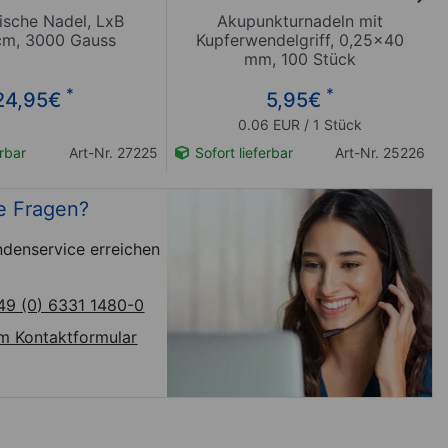
ische Nadel, LxB
Akupunkturnadeln mit
 cm, 3000 Gauss
Kupferwendelgriff, 0,25x40
mm, 100 Stück
*
*
24,95
€
5,95
€
0.06 EUR / 1 Stück
erbar
Art-Nr. 27225
Sofort lieferbar
Art-Nr. 25226
e Fragen?
denservice erreichen
49 (0) 6331 1480-0
m Kontaktformular