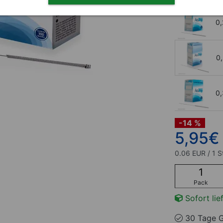
0
0
0
-14 %
5,95
€
0.06 EUR / 1 S
Pack
Sofort lie
30 Tage G