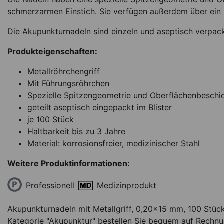
Akupunkturnadeln Sei
schmerzarmen Einstich. Sie verfügen außerdem über ein
B, braun, 0,30 x 50 
Stück
Die Akupunkturnadeln sind einzeln und aseptisch verpackt
*
11,95
€
Produkteigenschaften:
0.12 EUR / 1 Stü
Metallröhrchengriff
Ware im Zulauf
Ar
Mit Führungsröhrchen
Spezielle Spitzengeometrie und Oberflächenbeschi
geteilt aseptisch eingepackt im Blister
je 100 Stück
Haltbarkeit bis zu 3 Jahre
Material: korrosionsfreier, medizinischer Stahl
Weitere Produktinformationen:
Professionell
Medizinprodukt
Akupunkturnadeln mit Metallgriff, 0,20x15 mm, 100 Stück
Kategorie "Akupunktur" bestellen Sie bequem auf Rechnun