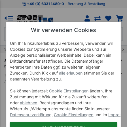
Zum Kaufbereich springen
Zur Produktbeschreibung spring
+49 (0) 6331 1480-0
‐ Beratung & Bestellung
Wir verwenden Cookies
Um Ihr Einkaufserlebnis zu verbessern, verwenden wir
Cookies zur Optimierung unserer Webseite und zur
21/43
Start
Wellnessprodukte
Akupunktur
Anzeige personalisierter Werbeinhalte. Dabei kann ein
Akupunkturnadeln mit Kunststoffgriff, 0,30x50
Drittlandtransfer stattfinden. Die Datenempfänger
mm, 100 Stück
verarbeiten Ihre Daten ggf. zu weiteren, eigenen
Zwecken. Durch Klick auf
alle erlauben
stimmen Sie der
genannten Verarbeitung zu.
Art-Nr. 25231
Sie können jederzeit
Cookie Einstellungen
ändern, Ihre
Zustimmung mit Wirkung für die Zukunft widerrufen
oder
ablehnen
. Rechtsgrundlagen und Ihre
Widerrufs-/Widerspruchsrechte finden Sie in unserer
Datenschutzerklärung
,
Cookie Einstellungen
und im
Impress