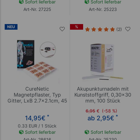
Sofort lieferbar
Sofort lieferbar
Art-Nr. 27225
Art-Nr. 25223
NEU
%
(2)
CureNetic
Akupunkturnadeln mit
Magnetpflaster, Typ
Kunststoffgriff, 0,30x30
Gitter, LxB 2.7x2.1cm, 45
mm, 100 Stück
Stück
6,95
€
(-58 %)
*
*
14,95
€
ab 2,95
€
0.33 EUR / 1 Stück
Sofort lieferbar
Sofort lieferbar
Art-Nr. 28616
Art-Nr. 25230