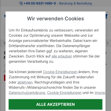
Zum Kaufbereich springen
Zur Produktbeschreibung spring
+49 (0) 6331 1480-0
‐ Beratung & Bestellung
Wir verwenden Cookies
Um Ihr Einkaufserlebnis zu verbessern, verwenden wir
Cookies zur Optimierung unserer Webseite und zur
Anzeige personalisierter Werbeinhalte. Dabei kann ein
1566/1902
Start
Hauptkatalog
Drittlandtransfer stattfinden. Die Datenempfänger
verarbeiten Ihre Daten ggf. zu weiteren, eigenen
Seifenspender-Set Eurospender Safety plus, +
Zwecken. Durch Klick auf
alle erlauben
stimmen Sie der
Pumpe + Baktolin Pure 1 l
genannten Verarbeitung zu.
Art-Nr. 720088
Sie können jederzeit
Cookie Einstellungen
ändern, Ihre
Zustimmung mit Wirkung für die Zukunft widerrufen
SET %
oder
ablehnen
. Rechtsgrundlagen und Ihre
Widerrufs-/Widerspruchsrechte finden Sie in unserer
Datenschutzerklärung
,
Cookie Einstellungen
und im
Impress
ALLE AKZEPTIEREN