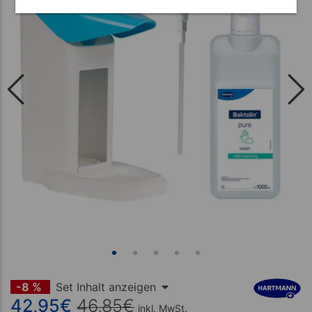
-8 %
Set Inhalt anzeigen
42,95
€
46,85
€
inkl. MwSt.