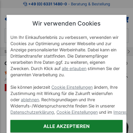
Zum Kaufbereich springen
Zur Produktbeschreibung spring
+49 (0) 6331 1480-0
‐ Beratung & Bestellung
Wir verwenden Cookies
Um Ihr Einkaufserlebnis zu verbessern, verwenden wir
Cookies zur Optimierung unserer Webseite und zur
Anzeige personalisierter Werbeinhalte. Dabei kann ein
1/1
Start
Wellnessprodukte
Einlegesohlen
Drittlandtransfer stattfinden. Die Datenempfänger
verarbeiten Ihre Daten ggf. zu weiteren, eigenen
OrtoMalli Einlegesohlen
Zwecken. Durch Klick auf
alle erlauben
stimmen Sie der
18 Bewertungen
genannten Verarbeitung zu.
Art-Nr. 22840-35
%
Sie können jederzeit
Cookie Einstellungen
ändern, Ihre
Zustimmung mit Wirkung für die Zukunft widerrufen
oder
ablehnen
. Rechtsgrundlagen und Ihre
Widerrufs-/Widerspruchsrechte finden Sie in unserer
Datenschutzerklärung
,
Cookie Einstellungen
und im
Impress
ALLE AKZEPTIEREN