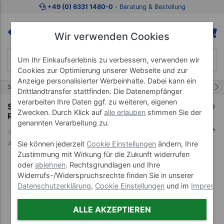
Zum Kaufbereich springen
Zur Produktbeschreibung spring
+49 (0) 6331 1480-0
‐ Beratung & Bestellung
Wir verwenden Cookies
Um Ihr Einkaufserlebnis zu verbessern, verwenden wir
Cookies zur Optimierung unserer Webseite und zur
Anzeige personalisierter Werbeinhalte. Dabei kann ein
428/457
Start
Therapiebedarf
Präparate
Drittlandtransfer stattfinden. Die Datenempfänger
verarbeiten Ihre Daten ggf. zu weiteren, eigenen
Spitzner Aroma Haut- und Massageöl
Zwecken. Durch Klick auf
alle erlauben
stimmen Sie der
Rosmarin-Zitronengras, 200 ml
genannten Verarbeitung zu.
Art-Nr. 36256
Sie können jederzeit
Cookie Einstellungen
ändern, Ihre
Zustimmung mit Wirkung für die Zukunft widerrufen
oder
ablehnen
. Rechtsgrundlagen und Ihre
Widerrufs-/Widerspruchsrechte finden Sie in unserer
Datenschutzerklärung
,
Cookie Einstellungen
und im
Impress
ALLE AKZEPTIEREN