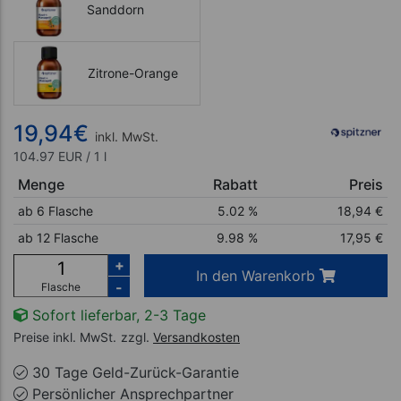
Sanddorn
Zitrone-Orange
19,94
€
inkl. MwSt.
104.97 EUR / 1 l
Menge
Rabatt
Preis
ab 6 Flasche
5.02 %
18,94
€
ab 12 Flasche
9.98 %
17,95
€
+
In den Warenkorb
-
Flasche
Sofort lieferbar, 2-3 Tage
Preise inkl. MwSt.
zzgl.
Versandkosten
30 Tage Geld-Zurück-Garantie
Persönlicher Ansprechpartner